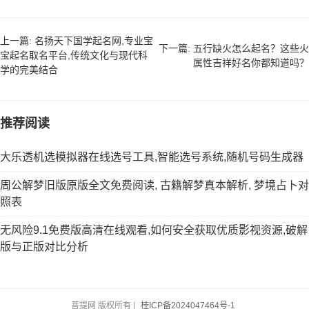
上一篇: 名扬天下国学起名网,专业宝
下一篇: 五行缺火怎么起名？这些火
宝起名取名平台,传统文化与现代科
属性吉祥好名你都知道吗？
学的完美结合
推荐阅读
大乐透机选模拟器在线选号工具,智能选号系统,随机号码生成器
周公解梦旧版原版全文免费阅读, 古籍解梦真本解析, 梦境占卜对
照表
无风险9.1免费版高清在线观看,如何安全获取优质影视资源,破解
版与正版对比分析
菩提网 版权所有 |
桂ICP备2024047464号-1