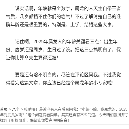
说实话啊，年龄就是个数字，属龙的人天生自带王者
气质，几岁都挡不住你们的霸气！不过了解清楚自己的准
确年龄还是很重要的，特别是、上学、结婚这些大事。
记住啊，2025年属龙人的年龄关键看三点：出生年
份、虚岁还是周岁、生日过了没。把这三点搞明白了，保
证你比算命先生算得还准！
要是还有啥不明白的，尽管在评论区问我。不过我觉
得看完这篇文章，你应该已经是个属龙年龄小专家啦！
首页
>
八字
>
哎哟喂！最近老有人在后台问我："小编小编，我属龙的，2025
年到底几岁啊？"这个问题看着简单，其实还真有不少门道。今天咱们就掰开了
揉碎了好好聊聊，保证让你看完明明白白！