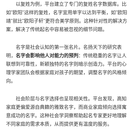
以复姓为例，平台建立了专门的复姓名字数据库。比
如"欧阳"这样的复姓，名字宜用单字以达到平衡，如"欧阳
靖"就比"欧阳子轩"更符合美学原则。这种针对性的解决方
案，解决了传统起名中容易被忽视的细节问题。
名字是社会认知的第一张名片。名扬天下的研究表
明，
名字会影响他人对能力的预判
：传统稳重的名字让人
联想到可靠性，新颖独特的名字则暗示创造力。平台的心
理学家团队会根据家庭对孩子的期望，调整名字的风格倾
向。
社会阶层与名字选择也呈现相关性。平台发现，高知
家庭更偏爱源自典籍的雅致名字，而商业家庭倾向选择寓
意成功的名字。这种社会学洞察帮助起名专家更好地理解
不同家庭的需求本质，从而提供更有温度的服务。