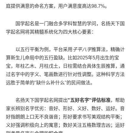
庭提供满意的命名方案，用户满意度高达98.7%。
国学起名是一门融合多学科智慧的学问，名扬天下国
学起名网将其精髓系统化为四大核心要素：
以五行平衡为例，平台采用
子平八字
推算法，精确计
算新生儿命局中的五行盈缺。比如2025年5月出生的宝
宝，年柱乙木、月柱戊土，日柱需结合具体生辰推算，通
过名字中的字义、笔画数进行针对性调整。这种科学方法
远胜于简单的"缺什么补什么"的民间做法。
名扬天下国学起名网提出
"五好名字"评估标准
，帮助
家长辨别名字优劣：音好、形好、义好、数好、运好。音
好指朗朗上口无不良谐音；形好要求书写美观结构平衡；
义好强调积极向上的寓意；数好关注五格数理吉凶；运好