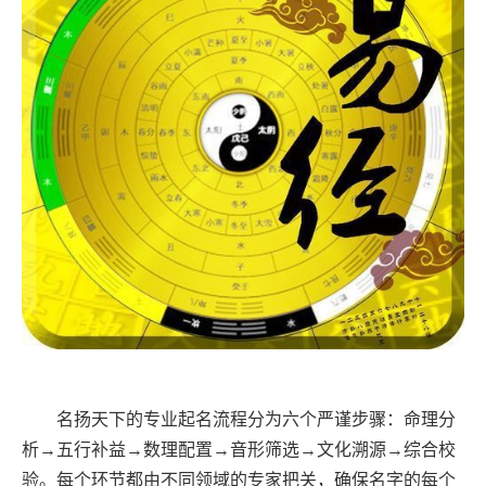
名扬天下的专业起名流程分为六个严谨步骤：命理分
析→五行补益→数理配置→音形筛选→文化溯源→综合校
验。每个环节都由不同领域的专家把关，确保名字的每个