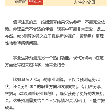
值得注意的是，婚姻测算结果仅供参考，不能完全依
赖。命理显示不合适的伴侣，现实中可能非常恩爱；反之
亦然。app测算的意义在于提供新的视角，帮助用户更理
性地看待感情问题。
事业运势预测是另一个热门功能。现代算命app在这
方面做得越来越科学，通常会结合：
比如
命运大师
app的事业测算，不仅会预测运势起
伏，还会分析适合的职业方向和发展时机。有用户分享，
根据app建议调整职业规划后，确实获得了更好的发展机
会。这些预测需要结合个人实际情况灵活应用，不能生搬
硬套。