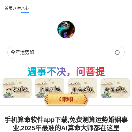
首页
八字
八卦
遇事不决，问菩提
手机算命软件app下载,免费测算运势婚姻事
业,2025年最准的AI算命大师都在这里