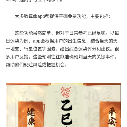
大多数算命app都提供基础免费功能，主要包括：
这些功能虽然简单，但对于日常参考已经足够。以每
日运势为例，app会根据用户的出生信息，结合当天的天
干地支、行星位置等因素，给出综合运势评分和建议。很
多用户反馈，这些预测往往能准确预判当天的关键事件，
帮助他们规避风险或把握机会。