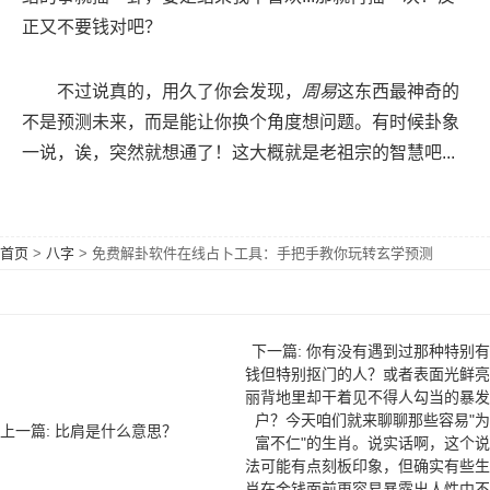
正又不要钱对吧？
不过说真的，用久了你会发现，
周易
这东西最神奇的
不是预测未来，而是能让你换个角度想问题。有时候卦象
一说，诶，突然就想通了！这大概就是老祖宗的智慧吧...
首页
>
八字
>
免费解卦软件在线占卜工具：手把手教你玩转玄学预测
下一篇: 你有没有遇到过那种特别有
钱但特别抠门的人？或者表面光鲜亮
丽背地里却干着见不得人勾当的暴发
户？今天咱们就来聊聊那些容易"为
上一篇: 比肩是什么意思？
富不仁"的生肖。说实话啊，这个说
法可能有点刻板印象，但确实有些生
肖在金钱面前更容易暴露出人性中不