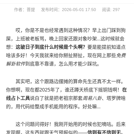
作者：菩提
发布时间：2026-05-01 17:50
阅读: 297
哎，你是不是也经常遇到这种情况？早上出门踩到狗
屎，上班被老板骂，晚上回家还跟对象吵架...这时候就会
想：
这破日子到底什么时候是个头啊？
要是能提前知道点
啥该多好！今天我就来给你掰扯掰扯，现在网上那些
免费
解卦软件
到底靠不靠谱，怎么用才能少踩坑。
其实吧，这个跟路边摆摊的算命先生还真不太一样。
你想啊，现在都2025年了，谁还蹲天桥底下摇铜钱啊！
在
线占卜工具
说白了就是把老祖宗那套
周易八卦
、塔罗牌啥
的，用代码给整成手机能用的程序。好处嘛...
这个问题问得好！我刚开始用的时候也犯嘀咕。后来
发现啊，这东西就跟天气预报似的——
信则有不信则无
。