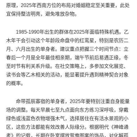
原理，2025年西南方位的布局对婚姻稳定至关重要，此处
宜保持整洁明亮，避免堆放杂物。
1985-1990年出生的群体在2025年面临特殊机遇。乙
木年干会引动这个年龄段命盘中的红鸾星，特别是农历二
月、六月出生的单身者。建议重点把握三个时间节点：立
春后一个月是全年最佳相亲期，端午节前后易遇正缘，冬
至时节有利关系升级。在社交策略上，多参加文化展览、
读书会等乙木相关的活动，能显著提升遇到精神契合对象
的概率。
命带孤辰寡宿的单身者，2025年要特别注重自身能量
场的调整。每天早晨七至九点面向东方练习深呼吸，穿戴
绿色或浅蓝色衣物增强木气，选择居住在有活水景观的小
区，这些方法都能有效改善人际缘分。根据明代《神峰通
考》的记载，长期在卧室摆放鸳鸯图案的饰品，对化解孤