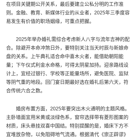
在项目关键期公开关系，最后要建立公私分明的工作准
则。金融、教育、新媒体行业的从业者，2025年三季度容
易发生有价值的职场姻缘，可重点把握。
2025年举办婚礼需综合考虑新人八字与流年吉神的配
合。除避开本命冲煞日外，要特别关注当天时辰与新娘命
盘的关系。上午典礼适合命中喜木火者，能借助朝阳能
量；下午仪式利金水命格，可得太阴星加持。迎亲路线设
计上，宜经过银行、学校等正能量场所，避免医院、监狱
等阴气重的地段。回门宴日期最好选在婚礼后第六天，符
合传统六合之数。
婚房布置方面，2025年要突出木火通明的主题风格。
主卧墙面宜用米黄或淡绿色系，窗帘选择带有菱形图案的
材质，床头悬挂双喜中国结。特别提醒的是，婚床下方不
宜堆放杂物，以免阻碍地气流通。根据清代《崇正辟谬》