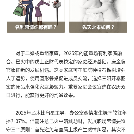
对于二婚或重组家庭，2025年的能量场有利家庭融
合。巳火中的戊土正财代表稳定的家庭经济基础，庚金偏
官象征新的发展机遇。这类家庭可在庭院种植石榴树增强
人丁运势，使用圆形餐桌促进成员交流，选择三阳开泰图
案的床品来强化家庭凝聚力。重要家庭会议宜选在农历双
日进行，能获得更好的沟通效果。
2025年乙木比肩星主导，办公室恋情发生概率较往年
提升37%。但需注意巳火中暗藏劫财，发展职场恋情要遵
守三个原则：首先避免与直属上级产生感情纠葛，其次不