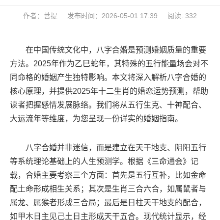
作者：菩提
发布时间：2026-05-01 17:39
阅读: 332
在中国传统文化中，八字合婚是预测婚姻质量的重要
方法。2025年作为乙巳蛇年，其特殊的五行能量场会对不
同命格的婚姻产生独特影响。本文将深入解析八字合婚的
核心原理，并提供2025年十二生肖的婚恋运势预测，帮助
读者把握感情发展脉络。我们将从五行生克、十神配合、
大运流年等维度，为您呈现一份详实的婚姻指南。
八字合婚并非迷信，而是建立在天干地支、阴阳五行
等系统理论基础上的人生预测学。根据《三命通会》记
载，合婚主要考察三个方面：首先是五行互补，比如金命
配土命形成相生关系；其次是生肖三合六合，如属鼠者与
属龙、属猴者形成三合局；最后是日柱天干地支的配合，
如甲木日主见己土日主形成天干五合。现代统计显示，经