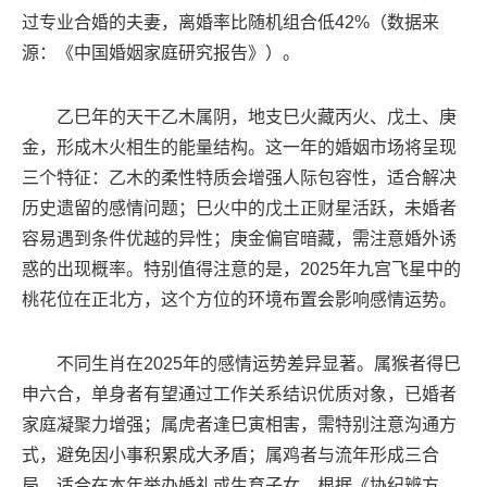
过专业合婚的夫妻，离婚率比随机组合低42%（数据来
源：《中国婚姻家庭研究报告》）。
乙巳年的天干乙木属阴，地支巳火藏丙火、戊土、庚
金，形成木火相生的能量结构。这一年的婚姻市场将呈现
三个特征：乙木的柔性特质会增强人际包容性，适合解决
历史遗留的感情问题；巳火中的戊土正财星活跃，未婚者
容易遇到条件优越的异性；庚金偏官暗藏，需注意婚外诱
惑的出现概率。特别值得注意的是，2025年九宫飞星中的
桃花位在正北方，这个方位的环境布置会影响感情运势。
不同生肖在2025年的感情运势差异显著。属猴者得巳
申六合，单身者有望通过工作关系结识优质对象，已婚者
家庭凝聚力增强；属虎者逢巳寅相害，需特别注意沟通方
式，避免因小事积累成大矛盾；属鸡者与流年形成三合
局，适合在本年举办婚礼或生育子女。根据《协纪辨方