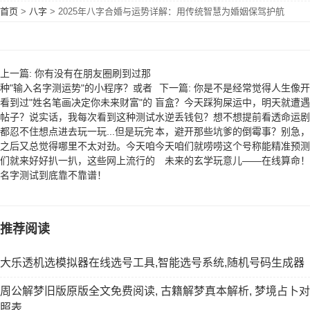
首页
>
八字
>
2025年八字合婚与运势详解：用传统智慧为婚姻保驾护航
上一篇: 你有没有在朋友圈刷到过那
种"输入名字测运势"的小程序？或者
下一篇: 你是不是经常觉得人生像开
看到过"姓名笔画决定你未来财富"的
盲盒？今天踩狗屎运中，明天就遭遇
帖子？说实话，我每次看到这种测试
水逆丢钱包？想不想提前看透命运剧
都忍不住想点进去玩一玩...但是玩完
本，避开那些坑爹的倒霉事？别急，
之后又总觉得哪里不太对劲。今天咱
今天咱们就唠唠这个号称能精准预测
们就来好好扒一扒，这些网上流行的
未来的玄学玩意儿——在线算命！
名字测试到底靠不靠谱！
推荐阅读
大乐透机选模拟器在线选号工具,智能选号系统,随机号码生成器
周公解梦旧版原版全文免费阅读, 古籍解梦真本解析, 梦境占卜对
照表