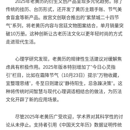
2025年老黄历的衍生文创产品呈现多元化趋势。除了
传统的挂历、台历形式，还开发了黄历主题手账、节气美
食盲盒等新产品。故宫文创联合推出的"紫禁城二十四节
气"系列，将老黄历内容与宫廷文物图案结合，单月销量突
破10万册。这种创新让古老历法文化以更年轻时尚的方式
走进现代生活。
心理学研究发现，老黄历的规律性生活建议对缓解焦
虑具有积极作用。2025年版本特别增加了"今日心灵指
引"栏目，比如在霜降节气（10月23日）提示"万物收藏，
宜整理思绪"，冬至日则建议"静待阳生，忌急躁决策"。这
种将传统时间智慧与现代心理调适相结合的做法，为历法
文化开辟了新的应用场景。
尽管2025年老黄历广受欢迎，学术界对其科学性的讨
论从未停止。支持者引用《中国天文年历》数据证明传统