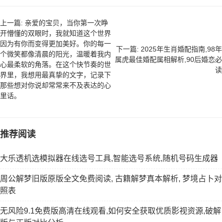
上一篇: 亲爱的宝贝，当你第一次睁
开懵懂的双眼时，我就知道这个世界
因为有你而变得更加美好。你的每一
下一篇: 2025年生肖婚配指南,98年
个微笑都像清晨的阳光，温暖着我内
属虎最佳婚配属相解析,90后婚恋必
心最柔软的角落。在这个快节奏的世
读
界里，我想用最真挚的文字，记录下
那些想对你说却常常来不及表达的心
里话。
推荐阅读
大乐透机选模拟器在线选号工具,智能选号系统,随机号码生成器
周公解梦旧版原版全文免费阅读, 古籍解梦真本解析, 梦境占卜对
照表
无风险9.1免费版高清在线观看,如何安全获取优质影视资源,破解