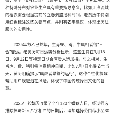
象；夏至（6月21日）与端午节（6月20日）罕见重叠。这
种特殊分布对农业生产具有重要指导意义，比如江淮流域
的稻农需要根据提前的立春调整播种时间。老黄历中特别
用红色标注这些关键节点，并附有农事建议，体现出历法
服务的实用性。
2025年为乙巳蛇年，生肖蛇、鸡、牛属相者得"三
合"吉运。老黄历每日运势分析显示，这些生肖在3月18
日、9月12日等特定日期会有贵人运加持。与之相对，生
肖虎、猴、猪则需注意相冲日期，比如7月7日小暑节气当
天，黄历明确提示"属虎者忌签约远行"。这种个性化提醒
帮助用户规避潜在风险，体现了中国传统择日文化的智
慧。
2025年老黄历收录了全年120个婚嫁吉日，经过筛选
排除掉与新人八字相冲的日期后，理想选择范围缩小至30-