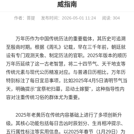
威指南
作者：菩提
发布时间：2026-05-01 11:24
阅读: 304
万年历作为中国传统历法的重要载体，其历史可追溯
至殷商时期。根据《周礼》记载，早在三千年前，朝廷就
设有专门观测天象、制定历法的官职。2025年版本的顺历
万年历延续了这一古老智慧，将二十四节气、天干地支等
传统元素与现代公历精准对应。与普通日历相比，万年历
特别标注了每日宜忌事项，比如2025年4月5日清明节气当
天，明确提示"宜祭祀扫墓，忌动土嫁娶"，这种指导性内
容对注重传统习俗的群体尤为重要。
2025年老黄历在传统内容基础上进行了多项创新升
级。其核心功能包括每日吉凶时辰划分、生肖相冲提示、
五行属性标注等实用信息。以2025年春节（1月29日）为