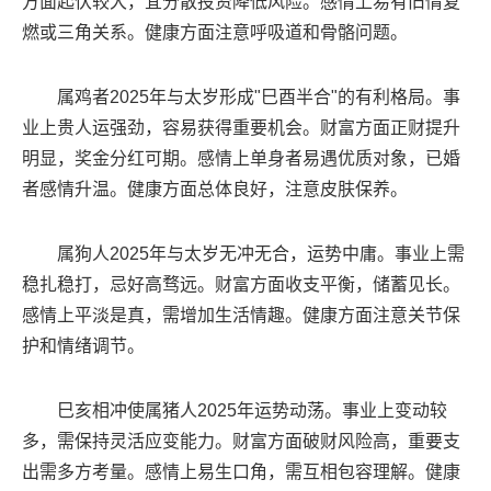
方面起伏较大，宜分散投资降低风险。感情上易有旧情复
燃或三角关系。健康方面注意呼吸道和骨骼问题。
属鸡者2025年与太岁形成"巳酉半合"的有利格局。事
业上贵人运强劲，容易获得重要机会。财富方面正财提升
明显，奖金分红可期。感情上单身者易遇优质对象，已婚
者感情升温。健康方面总体良好，注意皮肤保养。
属狗人2025年与太岁无冲无合，运势中庸。事业上需
稳扎稳打，忌好高骛远。财富方面收支平衡，储蓄见长。
感情上平淡是真，需增加生活情趣。健康方面注意关节保
护和情绪调节。
巳亥相冲使属猪人2025年运势动荡。事业上变动较
多，需保持灵活应变能力。财富方面破财风险高，重要支
出需多方考量。感情上易生口角，需互相包容理解。健康