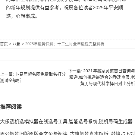
的新年规划提供有益参考，祝愿各位读者2025年平安顺
遂，心想事成。
首页
>
八卦
>
2025年运势详解：十二生肖全年运程完整解析
下一篇: 2021年搬家黄道吉日查询与
上一篇: 卜易居起名网免费取名打分
精选,如何挑选最适合的乔迁良辰,老
测试全解析
黄历与现代科学择日对比分析
推荐阅读
大乐透机选模拟器在线选号工具,智能选号系统,随机号码生成器
周公解梦旧版原版全文免费阅读, 古籍解梦真本解析, 梦境占卜对