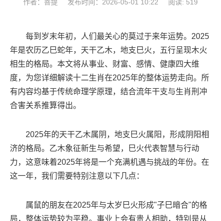
作者：菩提
发布时间：2026-05-01 10:22
阅读: 519
每到岁末年初，人们最关心的莫过于来年运势。2025
年是农历乙巳蛇年，天干乙木，地支巳火，五行呈现木火
相生的格局。本文将从事业、财富、感情、健康四大维
度，为您详细解读十二生肖在2025年的整体运势走向。所
有内容均基于传统命理学原理，结合流年干支与生肖刑冲
合害关系推算得出。
2025年的天干乙木属阴，地支巳火属阳，形成阴阳相
济的格局。乙木象征新生与希望，巳火代表智慧与行动
力，这意味着2025年将是一个充满机遇与挑战的年份。在
这一年，我们需要特别注意以下几点：
属鼠的朋友在2025年与太岁巳火形成"子巳暗合"的格
局，整体运势较为平稳。事业上会有贵人相助，特别是从