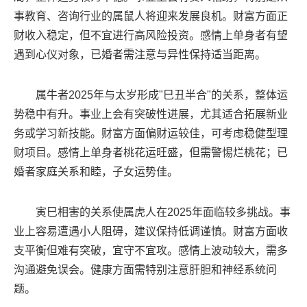
事教育、咨询行业的属鼠人将迎来发展良机。财富方面正
财收入稳定，但不宜进行高风险投资。感情上单身者有望
遇到心仪对象，已婚者需注意与异性保持适当距离。
属牛者2025年与太岁形成"巳丑半合"的关系，整体运
势稳中有升。事业上会有突破性进展，尤其适合拓展新业
务或学习新技能。财富方面偏财运较佳，可考虑稳健型理
财项目。感情上单身者桃花运旺盛，但需警惕烂桃花；已
婚者家庭关系和睦，子女运势佳。
寅巳相害的关系使属虎人在2025年面临较多挑战。事
业上容易遭遇小人阻碍，建议保持低调谨慎。财富方面收
支平衡但难有突破，宜守不宜攻。感情上波动较大，需多
沟通避免误会。健康方面需特别注意肝胆和神经系统问
题。