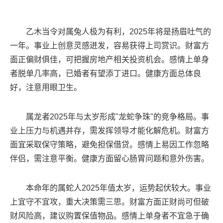
乙木当令对属兔人极为有利，2025年将是扬眉吐气的
一年。事业上创意灵感迸发，容易获得上司赏识。财富方
面正偏财俱佳，可把握房地产相关投资机会。感情上单身
者脱单几率高，已婚者有望添丁进口。健康方面总体良
好，注意用眼卫生。
属龙者2025年与太岁形成"龙蛇争珠"的竞争格局。事
业上压力与机遇并存，需发挥领导才能化解危机。财富方
面宜采取保守策略，避免担保借贷。感情上易因工作忽略
伴侣，需注意平衡。健康方面留心肠胃问题和意外伤害。
本命年的属蛇人2025年值太岁，运势起伏较大。事业
上宜守不宜攻，重大决策需三思。财富方面正财尚可但破
财风险高，建议购置保值物品。感情上单身者不宜急于确