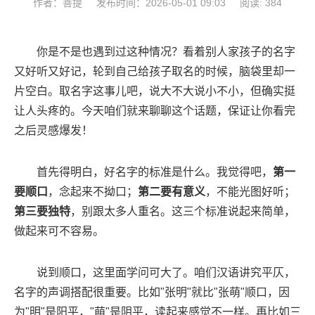
作者：菩提
发布时间：2026-05-01 09:03
阅读: 384
你是不是也遇到过这种情况？看着别人家孩子的名字
又好听又好记，轮到自己给孩子取名的时候，脑袋里却一
片空白。取名字这事儿吧，说大不大说小不小，但确实挺
让人头疼的。今天咱们就来聊聊这个话题，保证让你看完
之后灵感爆发！
首先得明白，好名字的标准是什么。我觉得吧，
第一
要顺口
，念起来不拗口；
第二要有意义
，不能光图好听；
第三要独特
，别跟太多人重名。这三个标准说起来简单，
做起来可不容易。
说到顺口，这里面学问可大了。咱们汉语讲究平仄，
名字的声调搭配很重要。比如"张明"就比"张萌"顺口，因
为"明"是阳平，"萌"是阴平，读起来感觉不一样。再比如三