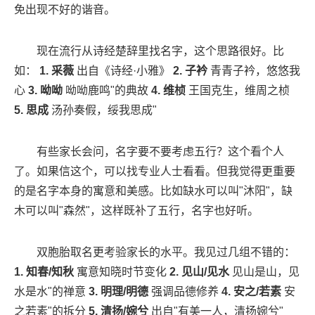
免出现不好的谐音。
现在流行从诗经楚辞里找名字，这个思路很好。比
如：
1. 采薇
出自《诗经·小雅》
2. 子衿
青青子衿，悠悠我
心
3. 呦呦
呦呦鹿鸣"的典故
4. 维桢
王国克生，维周之桢
5. 思成
汤孙奏假，绥我思成"
有些家长会问，名字要不要考虑五行？这个看个人
了。如果信这个，可以找专业人士看看。但我觉得更重要
的是名字本身的寓意和美感。比如缺水可以叫"沐阳"，缺
木可以叫"森然"，这样既补了五行，名字也好听。
双胞胎取名更考验家长的水平。我见过几组不错的：
1. 知春/知秋
寓意知晓时节变化
2. 见山/见水
见山是山，见
水是水"的禅意
3. 明理/明德
强调品德修养
4. 安之/若素
安
之若素"的拆分
5. 清扬/婉兮
出自"有美一人，清扬婉兮"