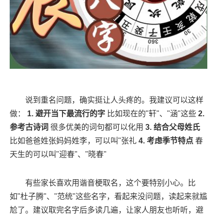
说到重名问题，确实挺让人头疼的。我建议可以这样
做：
1. 避开当下最流行的字
比如现在的"轩"、"涵"这些
2.
参考古诗词
很多优美的词句都可以化用
3. 结合父母姓氏
比如爸爸姓张妈妈姓李，可以叫"张礼
4. 考虑季节特点
春
天生的可以叫"迎春"、"晓春"
有些家长喜欢用谐音梗取名，这个要特别小心。比
如"杜子腾"、"范统"这些名字，看起来没问题，读起来就尴
尬了。建议取完名字后多读几遍，让家人朋友也听听，避