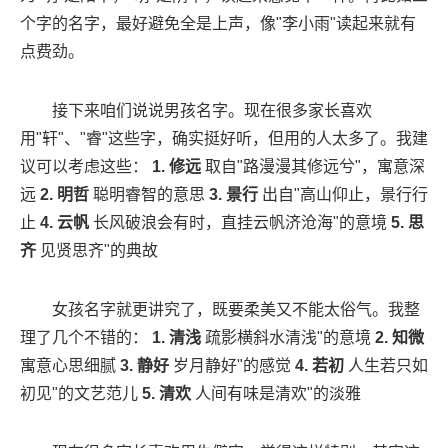
个字的名字，最好避免全是上声，像"李小雨"读起来就有
点费劲。
接下来咱们说说男孩名字。现在很多家长喜欢
用"轩"、"睿"这些字，确实挺好听，但用的人太多了。我建
议可以考虑这些：
1. 修远
取自"路漫漫其修远兮"，寓意深
远
2. 明哲
聪明睿智的意思
3. 景行
出自"高山仰止，景行行
止
4. 云帆
长风破浪会有时，直挂云帆济沧海"的意境
5. 思
齐
见贤思齐"的典故
女孩名字就更讲究了，既要柔美又不能太俗气。我整
理了几个不错的：
1. 清浅
疏影横斜水清浅"的意境
2. 知微
寓意心思细腻
3. 静好
岁月静好"的感觉
4. 若初
人生若只如
初见"的文艺范儿
5. 清欢
人间有味是清欢"的淡雅