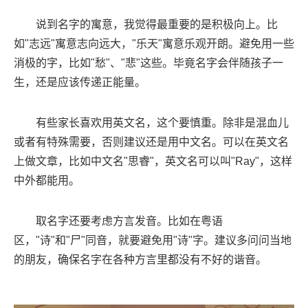
说到名字的寓意，我觉得最重要的是积极向上。比
如"志远"寓意志向远大，"乐天"寓意乐观开朗。避免用一些
消极的字，比如"愁"、"悲"这些。毕竟名字会伴随孩子一
生，还是应该传递正能量。
有些家长喜欢用英文名，这个要慎重。除非是混血儿
或者有特殊需要，否则建议还是用中文名。可以在英文名
上做文章，比如中文名"思睿"，英文名可以叫"Ray"，这样
中外都能用。
取名字还要考虑方言发音。比如在粤语
区，"诗"和"尸"同音，就要避免用"诗"字。建议多问问当地
的朋友，确保名字在各种方言里都没有不好的谐音。