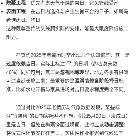
隐蔽工程
：优先考虑天气干燥的吉日，避免管线受潮
表面工程
：在吉日内选择与户主生肖三合的日子，如属马
者选虎日、狗日
这种既尊重传统又兼顾实际的安排，能最大限度降低施工
阻力。
在查询2025年老黄历时常出现几个认知偏差：其一是
过度依赖吉日
，实际上标注"平"的日期（约占总天数
40%）同样可用；其二是
忽视地域差异
，北方冬季有供暖
可适当延长施工期；最重要的是
混淆装修各阶段择日标
准
，比如水电开槽与家具进场对吉日要求程度完全不同。
通过对比2025年老黄历与气象数据发现，某些标
注"宜装修"的日期实际并不理想。例如5月20日（庚戌日）
虽是吉日，但处在梅雨锋面过境期。此时应该
动态调整
：
将仪式性环节安排在吉日，实质性作业推迟到气候适宜