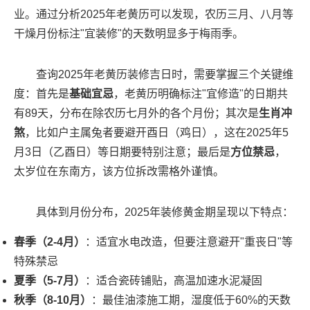
业。通过分析2025年老黄历可以发现，农历三月、八月等
干燥月份标注"宜装修"的天数明显多于梅雨季。
查询2025年老黄历装修吉日时，需要掌握三个关键维
度：首先是
基础宜忌
，老黄历明确标注"宜修造"的日期共
有89天，分布在除农历七月外的各个月份；其次是
生肖冲
煞
，比如户主属兔者要避开酉日（鸡日），这在2025年5
月3日（乙酉日）等日期要特别注意；最后是
方位禁忌
，
太岁位在东南方，该方位拆改需格外谨慎。
具体到月份分布，2025年装修黄金期呈现以下特点：
春季（2-4月）
：适宜水电改造，但要注意避开"重丧日"等
特殊禁忌
夏季（5-7月）
：适合瓷砖铺贴，高温加速水泥凝固
秋季（8-10月）
：最佳油漆施工期，湿度低于60%的天数