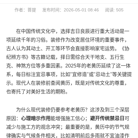
作者：菩提
发布时间：2026-05-01 08:46
阅读: 505
在中国传统文化中，选择吉日良辰进行重大活动是一
项延续千年的习俗。装修作为改变居住环境的重要事件，
古人认为其动土、开工等环节会直接影响家宅运势。《协
纪辨方书》等古籍记载，择日需综合天干地支、五行生
克、神煞方位等多重因素。2025年的老黄历延续了这一体
系，每日标注宜忌事项，比如"宜修造"或"忌动土"等关键提
示。现代人在装修前查阅黄历，既是对传统文化的尊重，
也寄托了对美好生活的期盼。
为什么现代装修仍要参考老黄历？这涉及到三个深层
原因：
心理暗示作用
能增强施工信心；
避开传统禁忌日
可
减少与施工方的观念冲突；最重要的是，黄历中的节气规
律确实与气候条件相关，比如清明前后多雨就不宜油漆作