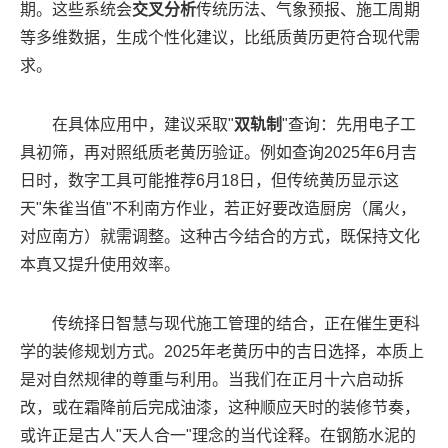
期。这些系统会
交叉分析
传统历法、气象预报、施工周期
等多维数据，生成个性化建议，比纸质黄历更符合现代需
求。
在具体应用中，建议采取"
双轨制
"查询：先用电子工
具初筛，再对照纸质老黄历验证。例如查询2025年6月吉
日时，数字工具可能推荐6月18日，但传统黄历显示这
天"朱雀当值"不利南方作业，若正好要改造厨房（属火，
对应南方）就需调整。这种古今结合的方式，既保持文化
本真又提升使用效率。
传统择日智慧与现代施工管理的结合，正在催生更科
学的装修规划方式。2025年老黄历中的吉日选择，本质上
是对自然规律的尊重与利用。当我们在正月十六启动拆
改，或在霜降前后完成油漆，这种顺应天时的装修节奏，
或许正是古人"天人合一"理念的当代诠释。在钢筋水泥的