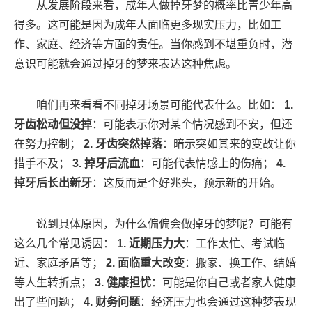
从发展阶段来看，成年人做掉牙梦的概率比青少年高
得多。这可能是因为成年人面临更多现实压力，比如工
作、家庭、经济等方面的责任。当你感到不堪重负时，潜
意识可能就会通过掉牙的梦来表达这种焦虑。
咱们再来看看不同掉牙场景可能代表什么。比如：
1.
牙齿松动但没掉
：可能表示你对某个情况感到不安，但还
在努力控制；
2. 牙齿突然掉落
：暗示突如其来的变故让你
措手不及；
3. 掉牙后流血
：可能代表情感上的伤痛；
4.
掉牙后长出新牙
：这反而是个好兆头，预示新的开始。
说到具体原因，为什么偏偏会做掉牙的梦呢？可能有
这么几个常见诱因：
1. 近期压力大
：工作太忙、考试临
近、家庭矛盾等；
2. 面临重大改变
：搬家、换工作、结婚
等人生转折点；
3. 健康担忧
：可能是你自己或者家人健康
出了些问题；
4. 财务问题
：经济压力也会通过这种梦表现