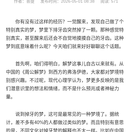
作者：菩提
发布时间：2026-05-01 08:38
阅读: 571
你有没有过这样的经历？一觉醒来，发现自己做了个
特别真实的梦，梦里下排牙齿突然掉了一颗。那种感觉特
别真实，甚至醒来后还会不自觉地摸摸自己的牙齿。这种
梦到底意味着什么呢？今天咱们就来好好聊聊这个话题。
首先啊，咱们得明白，解梦这事儿自古以来就有。从
中国的《周公解梦》到西方的弗洛伊德，大家都对梦境特
别感兴趣。不过呢，现代心理学认为，梦更多反映的是我
们潜意识里的想法和情绪，而不是什么预兆或者神秘力
量。
说到掉牙的梦，这可是最常见的一种梦境了。据统
计，差不多有40%的人都做过类似的梦。而且特别有意思
的是，不同文化对掉牙梦的解释也不太一样。比如在中国