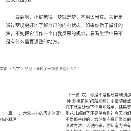
最后啊，小编觉得，梦就是梦，不用太当真。关键是
通过梦境更好地了解自己的内心状态。如果你做了掉牙的
梦，不妨把它当作一个自我反思的机会，看看生活中是不
是有什么需要调整的地方。
首页
>
八字
>
梦见下牙掉了一颗意味着什么？
下一篇: 哎，你是不是也经常刷到那
种"测桃花运"的短视频？手指随便点
几下就告诉你下个月能脱单，结果等
上一篇: 一、六爻占卜的历史渊源与
到花儿都谢了还是单身狗？今天咱们
核心原理
不整那些虚的，给你整点真正靠谱的
测试方法！话说回来，你知道为啥有