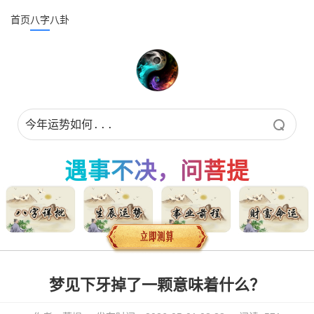
首页
八字
八卦
遇事不决，问菩提
梦见下牙掉了一颗意味着什么？