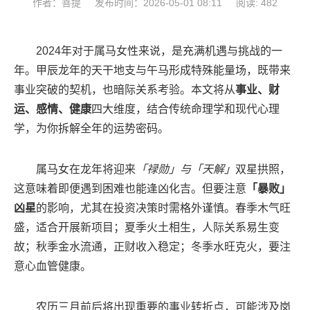
作者：菩提
发布时间：2026-05-01 08:11
阅读: 482
2024年对于属马女性来说，是充满机遇与挑战的一
年。甲辰龙年的天干地支与午马形成特殊能量场，既带来
事业突破的契机，也暗际关系考验。本文将从
事业、财
运、感情、健康
四大维度，结合传统命理学和现代心理
学，为你拆解全年的运势密码。
属马女在龙年将迎来
「禄勋」与「天解」
双星拱照，
这意味着即便遇到困难也能逢凶化吉。但要注意
「暴败」
凶星
的影响，尤其在投资决策时需格外谨慎。春季木气旺
盛，适合开展新项目；夏季火土相生，人际关系易生变
故；秋季金水流通，正财收入稳定；冬季水旺克火，要注
意心血管健康。
农历三月前后将出现重要的事业转折点，可能涉及岗