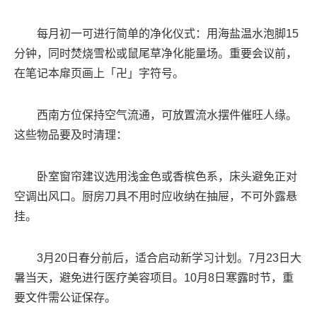
每月初一可进行简单的净化仪式：用海盐温水泡脚15
分钟，同时焚烧雪松或鼠尾草净化能量场。重要会议前，
在笔记本扉页画上「卍」字符号。
西南方位保持空气流通，可放置流水摆件催旺人缘。
这些物品要及时清理：
卧室窗帘建议选用浅金色或香槟色系，床头避免正对
空调出风口。厨房刀具不用时应收纳在抽屉，不可外露悬
挂。
3月20日春分前后，适合启动新学习计划。7月23日大
暑当天，避免进行医疗美容项目。10月8日寒露时节，重
要文件需公证保存。