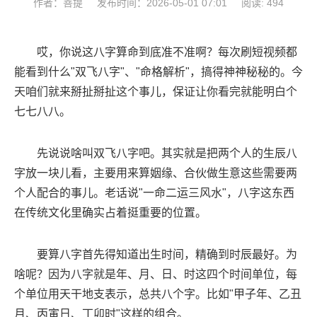
作者：菩提
发布时间：2026-05-01 07:01
阅读: 494
哎，你说这八字算命到底准不准啊？每次刷短视频都
能看到什么"双飞八字"、"命格解析"，搞得神神秘秘的。今
天咱们就来掰扯掰扯这个事儿，保证让你看完就能明白个
七七八八。
先说说啥叫双飞八字吧。其实就是把两个人的生辰八
字放一块儿看，主要用来算姻缘、合伙做生意这些需要两
个人配合的事儿。老话说"一命二运三风水"，八字这东西
在传统文化里确实占着挺重要的位置。
要算八字首先得知道出生时间，精确到时辰最好。为
啥呢？因为八字就是年、月、日、时这四个时间单位，每
个单位用天干地支表示，总共八个字。比如"甲子年、乙丑
月、丙寅日、丁卯时"这样的组合。