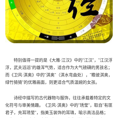
特别值得一提的是《大雅·江汉》中的"江汉"，"江汉浮
浮，武夫滔滔"的雄浑气势，适合作为大气磅礴的男孩名；
而《卫风·淇奥》中的"淇奥"（淇水弯曲处），"瞻彼淇奥，
绿竹猗猗"的优雅画面，则更适合气质温婉的女孩。
诗经中描写的古代器物与服饰，往往承载着特定的文
化符号与审美情趣。《卫风·淇奥》中的"琇莹"，取自"有匪
君子，充耳琇莹"，指美玉装饰的耳瑱，喻示高洁品格；