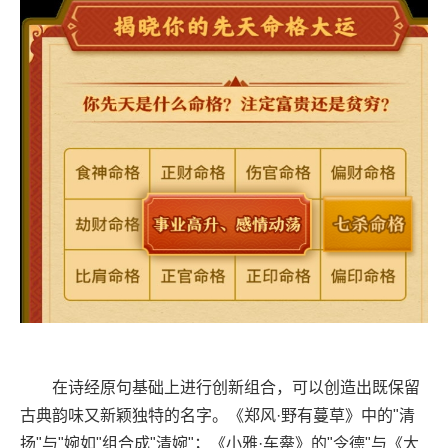
在诗经原句基础上进行创新组合，可以创造出既保留
古典韵味又新颖独特的名字。《郑风·野有蔓草》中的"清
扬"与"婉如"组合成"清婉"；《小雅·车舝》的"令德"与《大