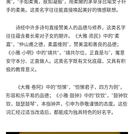
荑"，"手如柔荑，肤如凝脂"，用柔嫩的茅草芽比喻女子纤
手的柔美。这类名字往往能直接唤起美好的情感联想。
诗经中许多诗句直接赞美人的品德与修养，这类名字
往往蕴含着长辈对子女的期许。《大雅·烝民》中的"柔
嘉"，"仲山甫之德，柔嘉维则"，赞美温和善良的品德；
《小雅·小明》中的"靖共"，"靖共尔位，正直是与"，寓意
安守本分、正直做人。这类名字既有文化底蕴，又具有积
极的教育意义。
《大雅·卷阿》中的"恺悌"，"恺悌君子，四方为则"，
形容和乐平易的品德；《小雅·鼓钟》中的"钦钦"，"鼓钟钦
钦，鼓瑟鼓琴"，本指钟声，引申为恭敬谨慎的态度。这些
词汇经过适当改造后，都能成为独具特色的好名字。