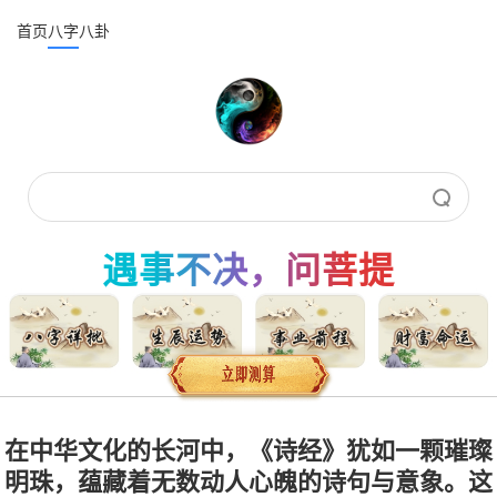
首页
八字
八卦
遇事不决，问菩提
在中华文化的长河中，《诗经》犹如一颗璀璨
明珠，蕴藏着无数动人心魄的诗句与意象。这