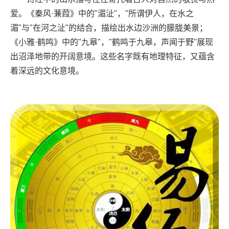
爱。《秦风·蒹葭》中的"湄沚"，"所谓伊人，在水之
湄"与"在河之沚"的结合，描绘出水边沙洲的朦胧美景；
《小雅·鹤鸣》中的"九皋"，"鹤鸣于九皋，声闻于野"展现
出沼泽地带的开阔意境。这些名字既有地理特征，又蕴含
着深远的文化意境。