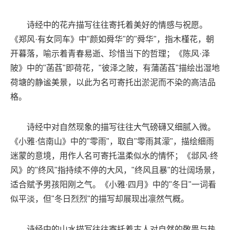
诗经中的花卉描写往往寄托着美好的情感与祝愿。
《郑风·有女同车》中"颜如舜华"的"舜华"，指木槿花，朝
开暮落，喻示着青春易逝、珍惜当下的哲理；《陈风·泽
陂》中的"菡萏"即荷花，"彼泽之陂，有蒲菡萏"描绘出湿地
荷塘的静谧美景，以此为名可寄托出淤泥而不染的高洁品
格。
诗经中对自然现象的描写往往大气磅礴又细腻入微。
《小雅·信南山》中的"零雨"，取自"零雨其濛"，描绘细雨
迷蒙的意境，用作人名可寄托温柔似水的情怀；《邶风·终
风》的"终风"指持续不停的大风，"终风且暴"的壮阔场景，
适合赋予男孩阳刚之气。《小雅·四月》中的"冬日"一词看
似平淡，但"冬日烈烈"的描写却展现出凛然气概。
诗经中的山水描写往往寄托着古人对自然的敬畏与热