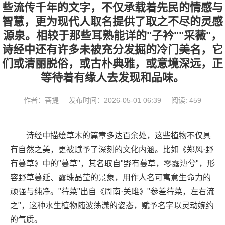
些流传千年的文字，不仅承载着先民的情感与
智慧，更为现代人取名提供了取之不尽的灵感
源泉。相较于那些耳熟能详的"子衿""采薇"，
诗经中还有许多未被充分发掘的冷门美名，它
们或清丽脱俗，或古朴典雅，或意境深远，正
等待着有缘人去发现和品味。
作者：菩提
发布时间：2026-05-01 06:39
阅读: 459
诗经中描绘草木的篇章多达百余处，这些植物不仅具
有自然之美，更被赋予了深刻的文化内涵。比如《郑风·野
有蔓草》中的"蔓草"，其名取自"野有蔓草，零露漙兮"，形
容野草蔓延、露珠晶莹的景象，用作人名可寓意生命力的
顽强与纯净。"荇菜"出自《周南·关雎》"参差荇菜，左右流
之"，这种水生植物随波荡漾的姿态，赋予名字以灵动婉约
的气质。