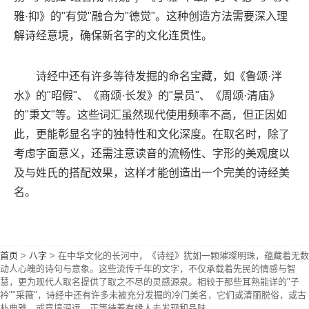
雅·抑》的"有觉"融合为"德觉"。这种创造方法需要深入理
解诗经意境，确保新名字的文化连贯性。
诗经中还有许多等待发掘的命名宝藏，如《鲁颂·泮
水》的"昭假"、《商颂·长发》的"景员"、《周颂·清庙》
的"秉文"等。这些词汇虽然现代使用频率不高，但正因如
此，更能彰显名字的独特性和文化深度。在取名时，除了
考虑字面意义，还需注意读音的流畅性、字形的美观度以
及与姓氏的搭配效果，这样才能创造出一个完美的诗经美
名。
首页
>
八字
>
在中华文化的长河中，《诗经》犹如一颗璀璨明珠，蕴藏着无数
动人心魄的诗句与意象。这些流传千年的文字，不仅承载着先民的情感与智
慧，更为现代人取名提供了取之不尽的灵感源泉。相较于那些耳熟能详的"子
衿""采薇"，诗经中还有许多未被充分发掘的冷门美名，它们或清丽脱俗，或古
朴典雅，或意境深远，正等待着有缘人去发现和品味。