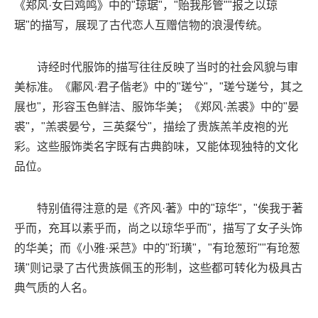
《郑风·女曰鸡鸣》中的"琼琚"，"贻我彤管""报之以琼
琚"的描写，展现了古代恋人互赠信物的浪漫传统。
诗经时代服饰的描写往往反映了当时的社会风貌与审
美标准。《鄘风·君子偕老》中的"瑳兮"，"瑳兮瑳兮，其之
展也"，形容玉色鲜洁、服饰华美；《郑风·羔裘》中的"晏
裘"，"羔裘晏兮，三英粲兮"，描绘了贵族羔羊皮袍的光
彩。这些服饰类名字既有古典韵味，又能体现独特的文化
品位。
特别值得注意的是《齐风·著》中的"琼华"，"俟我于著
乎而，充耳以素乎而，尚之以琼华乎而"，描写了女子头饰
的华美；而《小雅·采芑》中的"珩璜"，"有玱葱珩""有玱葱
璜"则记录了古代贵族佩玉的形制，这些都可转化为极具古
典气质的人名。