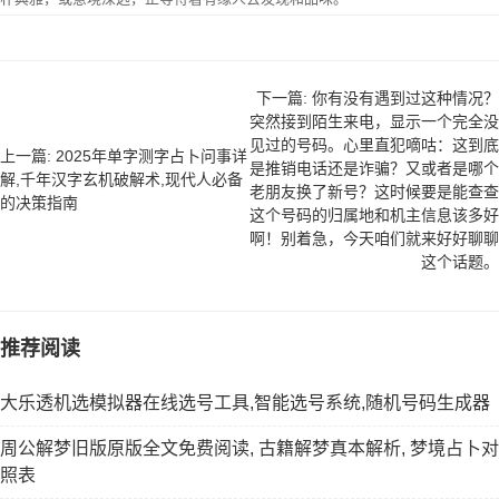
下一篇: 你有没有遇到过这种情况？
突然接到陌生来电，显示一个完全没
见过的号码。心里直犯嘀咕：这到底
上一篇: 2025年单字测字占卜问事详
是推销电话还是诈骗？又或者是哪个
解,千年汉字玄机破解术,现代人必备
老朋友换了新号？这时候要是能查查
的决策指南
这个号码的归属地和机主信息该多好
啊！别着急，今天咱们就来好好聊聊
这个话题。
推荐阅读
大乐透机选模拟器在线选号工具,智能选号系统,随机号码生成器
周公解梦旧版原版全文免费阅读, 古籍解梦真本解析, 梦境占卜对
照表