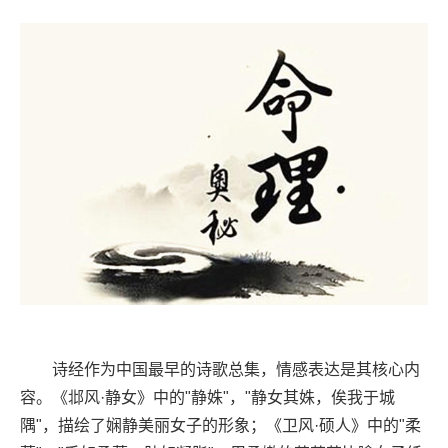
诗经作为中国最早的诗歌总集，情感表达是其核心内
容。《邶风·静女》中的"静姝"，"静女其姝，俟我于城
隅"，描绘了娴静美丽女子的形象；《卫风·硕人》中的"柔