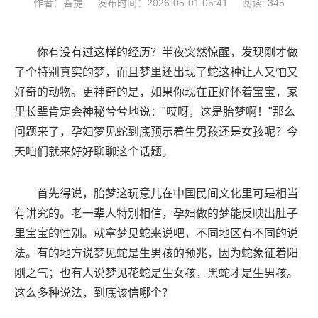
作者：菩提
发布时间：2026-05-01 05:41
阅读: 345
你有没有过这样的经历？半夜突然惊醒，发现刚才做
了个特别真实的梦，而且梦里还出现了蛇这种让人又怕又
好奇的动物。更神奇的是，如果你现在正好怀着宝宝，家
里长辈肯定会神秘兮兮地说："哎呀，这是胎梦啊！"那么
问题来了，孕妇梦见蛇到底预示着生男孩还是女孩呢？今
天咱们就来好好聊聊这个话题。
首先得说，胎梦这玩意儿在中国民间文化里可是相当
有讲究的。老一辈人特别相信，孕妇做的梦能反映出肚子
里宝宝的性别。就拿梦见蛇来说吧，不同地区有不同的说
法。有的地方说梦见蛇是生男孩的预兆，因为蛇象征着阳
刚之气；也有人说梦见花蛇是生女孩，黑蛇才是生男孩。
这么多种说法，到底该信哪个？