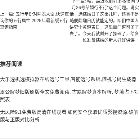
下一篇: 哎，最近收到好多私信问"9
月26号结婚行不行"这个问题。说实
上一篇: 五行年份对照表大全,快速查
话，选结婚日子这事儿吧，还真不是
询你的五行属性,2025年最新版五行
随便翻翻日历就能定的。咱们中国人
查询指南
讲究个黄道吉日，这里面门道可多了
去了。今天我就掰开了揉碎了，给各
位准备结婚的新人好好讲讲。
推荐阅读
大乐透机选模拟器在线选号工具,智能选号系统,随机号码生成器
周公解梦旧版原版全文免费阅读, 古籍解梦真本解析, 梦境占卜对
照表
无风险9.1免费版高清在线观看,如何安全获取优质影视资源,破解
版与正版对比分析