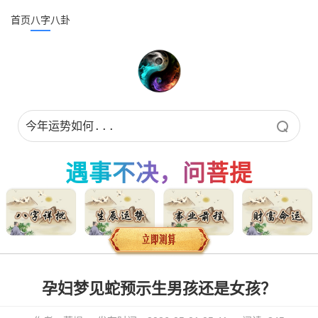
首页
八字
八卦
遇事不决，问菩提
孕妇梦见蛇预示生男孩还是女孩？