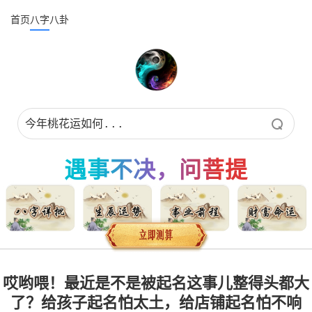
首页
八字
八卦
遇事不决，问菩提
哎哟喂！最近是不是被起名这事儿整得头都大
了？给孩子起名怕太土，给店铺起名怕不响