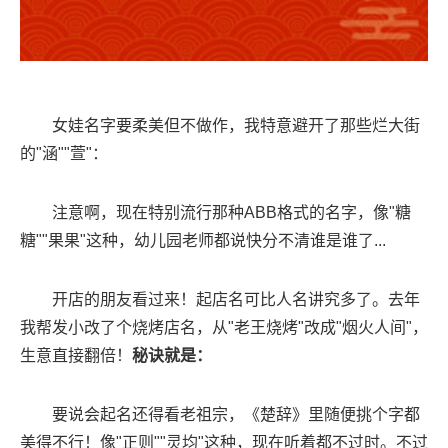
女娃名字要柔美但不做作，我特意避开了那些烂大街
的"涵""萱"：
注意啊，现在特别流行那种ABB格式的名字，像"糖
糖""果果"这种，幼儿园老师都说快分不清谁是谁了...
开店的朋友看过来！起店名可比人名讲究多了。去年
我帮发小改了个烧烤店名，从"老王烧烤"改成"烟火人间"，
生意直接翻倍！
秘诀就是：
要说会起名还得看老祖宗，《楚辞》里随便挑个字都
美得不行！像"正则""灵均"这种，现在听着都不过时。不过