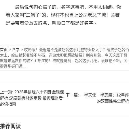
最后说句掏心窝子的，名字这事吧，不用太纠结。你
看人家叫"二狗子"的，现在不也当上公司老总了嘛！关键
是要带着爱意去取名，叫顺口了都是好名字~
首页
>
八字
>
哎哟喂！最近是不是被起名这事儿整得头都大了？给孩子起名怕
太土，给店铺起名怕不响亮，连游戏ID都想破脑袋？别急别急，今天这篇干货
就是来拯救你的取名困难症的！咱就是说啊，起名这事儿吧，说难也不难，关
键得掌握门道...
上一篇: 2025年易经六十四卦金钱课
下一篇: 一半天使一半恶魔：12星座
解析,深度剖析财运走势,投资理财者
的双面性格全解析
必读指南
推荐阅读