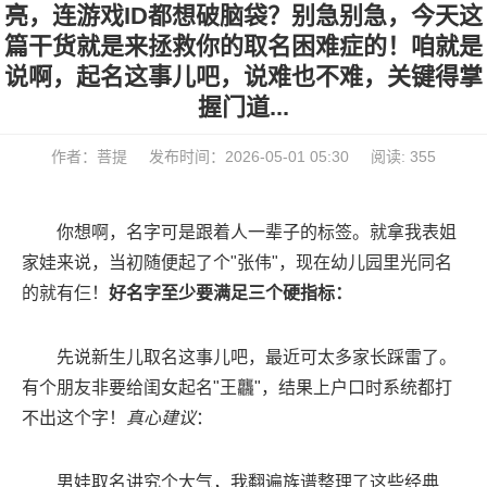
亮，连游戏ID都想破脑袋？别急别急，今天这
篇干货就是来拯救你的取名困难症的！咱就是
说啊，起名这事儿吧，说难也不难，关键得掌
握门道...
作者：菩提
发布时间：2026-05-01 05:30
阅读: 355
你想啊，名字可是跟着人一辈子的标签。就拿我表姐
家娃来说，当初随便起了个"张伟"，现在幼儿园里光同名
的就有仨！
好名字至少要满足三个硬指标：
先说新生儿取名这事儿吧，最近可太多家长踩雷了。
有个朋友非要给闺女起名"王龘"，结果上户口时系统都打
不出这个字！
真心建议
：
男娃取名讲究个大气，我翻遍族谱整理了这些经典