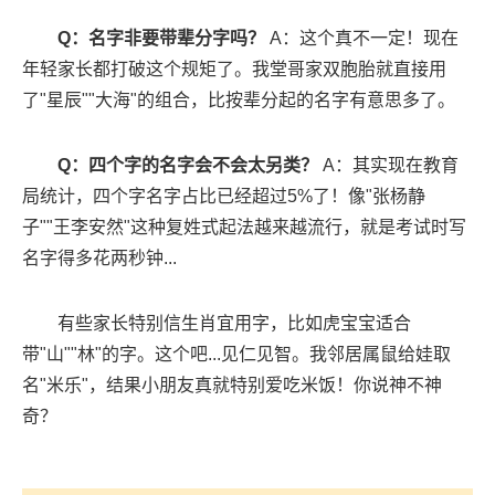
Q：名字非要带辈分字吗？
A：这个真不一定！现在
年轻家长都打破这个规矩了。我堂哥家双胞胎就直接用
了"星辰""大海"的组合，比按辈分起的名字有意思多了。
Q：四个字的名字会不会太另类？
A：其实现在教育
局统计，四个字名字占比已经超过5%了！像"张杨静
子""王李安然"这种复姓式起法越来越流行，就是考试时写
名字得多花两秒钟...
有些家长特别信生肖宜用字，比如虎宝宝适合
带"山""林"的字。这个吧...见仁见智。我邻居属鼠给娃取
名"米乐"，结果小朋友真就特别爱吃米饭！你说神不神
奇？