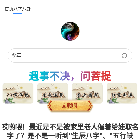
首页
八字
八卦
遇事不决，问菩提
哎哟喂！最近是不是被家里老人催着给娃取名
字了？是不是一听到"生辰八字"、"五行缺