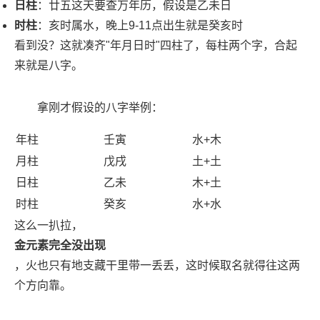
日柱
：廿五这天要查万年历，假设是乙未日
时柱
：亥时属水，晚上9-11点出生就是癸亥时
看到没？这就凑齐"年月日时"四柱了，每柱两个字，合起
来就是八字。
拿刚才假设的八字举例：
年柱
壬寅
水+木
月柱
戊戌
土+土
日柱
乙未
木+土
时柱
癸亥
水+水
这么一扒拉，
金元素完全没出现
，火也只有地支藏干里带一丢丢，这时候取名就得往这两
个方向靠。