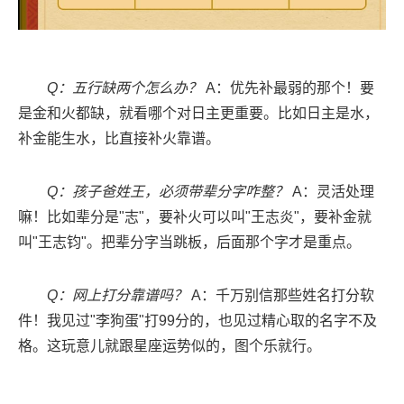
Q：五行缺两个怎么办？
A：优先补最弱的那个！要
是金和火都缺，就看哪个对日主更重要。比如日主是水，
补金能生水，比直接补火靠谱。
Q：孩子爸姓王，必须带辈分字咋整？
A：灵活处理
嘛！比如辈分是"志"，要补火可以叫"王志炎"，要补金就
叫"王志钧"。把辈分字当跳板，后面那个字才是重点。
Q：网上打分靠谱吗？
A：千万别信那些姓名打分软
件！我见过"李狗蛋"打99分的，也见过精心取的名字不及
格。这玩意儿就跟星座运势似的，图个乐就行。