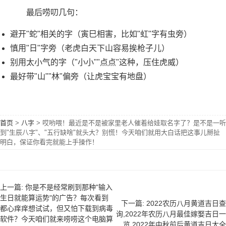
最后唠叨几句：
避开"蛇"相关的字（寅巳相害，比如"虹"字有虫旁）
慎用"日"字旁（老虎白天下山容易挨枪子儿）
别用太小气的字（"小小""点点"这种，压住虎威）
最好带"山""林"偏旁（让虎宝宝有地盘）
首页
>
八字
>
哎哟喂！最近是不是被家里老人催着给娃取名字了？是不是一听
到"生辰八字"、"五行缺啥"就头大？别慌！今天咱们就用大白话把这事儿掰扯
明白，保证你看完就能上手操作！
上一篇: 你是不是经常刷到那种"输入
生日就能算运势"的广告？每次看到
下一篇: 2022农历八月黄道吉日查
都心痒痒想试试，但又怕下载到病毒
询,2022年农历八月最佳嫁娶吉日一
软件？今天咱们就来唠唠这个电脑算
览,2022年中秋前后黄道吉日大全