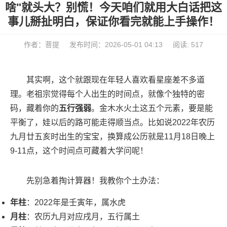
啥"就头大？别慌！今天咱们就用大白话把这
事儿掰扯明白，保证你看完就能上手操作！
作者：菩提
发布时间：2026-05-01 04:13
阅读: 517
其实啊，这个就跟现在年轻人喜欢看星座差不多道
理。老祖宗觉得每个人出生的时间点，就像个独特的密
码，藏着你的
五行强弱
。金木水火土这五个元素，要是能
平衡了，娃以后的路可能走得顺当点。比如说2022年农历
九月廿五亥时出生的宝宝，换算成公历就是11月18日晚上
9-11点，这个时间点可藏着大学问呢！
先别急着掏计算器！我教你个土办法：
年柱
：2022年是壬寅年，属水虎
月柱
：农历九月对应戌月，五行属土