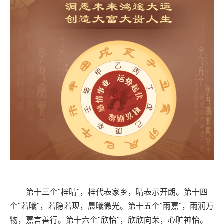
第十三个"梓晴"，梓代表家乡，晴表示开朗。第十四
个"若曦"，若隐若现，晨曦微光。第十五个"雨嘉"，雨润万
物，嘉言善行。第十六个"欣怡"，欣欣向荣，心旷神怡。