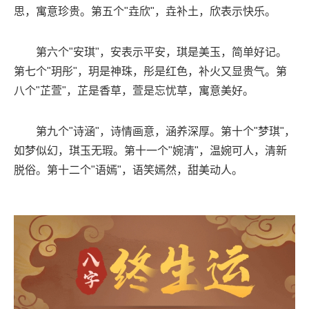
思，寓意珍贵。第五个"垚欣"，垚补土，欣表示快乐。
第六个"安琪"，安表示平安，琪是美玉，简单好记。
第七个"玥彤"，玥是神珠，彤是红色，补火又显贵气。第
八个"芷萱"，芷是香草，萱是忘忧草，寓意美好。
第九个"诗涵"，诗情画意，涵养深厚。第十个"梦琪"，
如梦似幻，琪玉无瑕。第十一个"婉清"，温婉可人，清新
脱俗。第十二个"语嫣"，语笑嫣然，甜美动人。