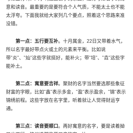
意和读音。最重要的是要符合个人气质，不能太土也不能
太浮夸。下面我就给大家列几个要点，照着这个思路来准
没错。
第一点：五行要互补
。十月属金，22日又带着水气，
所以名字最好带点火或土的元素来平衡。比如说
带"炎"、"灿"这些字就挺好，能补火；带"培"、"垚"这些字
能补土。
第二点：寓意要吉祥
。聚财的名字当然要选那些象征
财富的字眼，比如"鑫"表示多金，"盈"表示盈余，"锦"表示
锦绣前程。这些字放在名字里，听着就让人觉得财运亨
通。
第三点：读音要顺口
。再好寓意的名字，要是读着拗