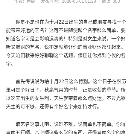
作者：菩提
发布时间：2026-05-01 01:28
阅读: 383
你是不是也在为十月22日出生的自己或朋友寻找一个
能带来好运的艺名？这可不是随便起个名字那么简单，要
知道名字可是会影响运势的！特别是对女生来说，一个好
听又聚财的艺名，说不定就能让你的事业财运都旺起来。
今天咱们就来好好聊聊这个话题，保证让你找到心仪的名
字。
首先得说说为啥十月22日这么特别。这个日子在农历
里可是个好日子，秋高气爽的时节，正是收获的季节。所
以这天出生的女生啊，天生就带着那么点财运。不过光靠
天生的可不够，还得有个好名字来加持才行。
取艺名这事儿吧，说难不难，说简单也不简单。你得
考虑五行啊、八字啊这些玄学的东西，还得考虑名字的寓