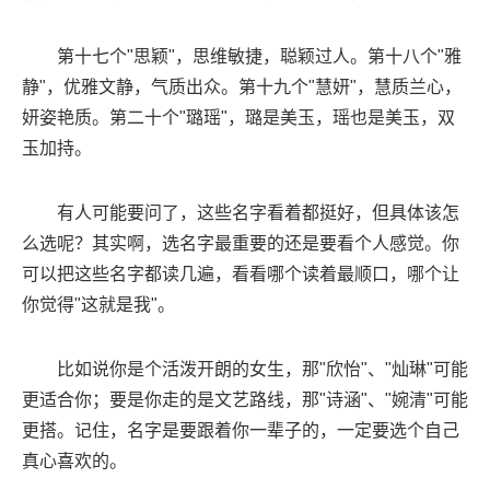
第十七个"思颖"，思维敏捷，聪颖过人。第十八个"雅
静"，优雅文静，气质出众。第十九个"慧妍"，慧质兰心，
妍姿艳质。第二十个"璐瑶"，璐是美玉，瑶也是美玉，双
玉加持。
有人可能要问了，这些名字看着都挺好，但具体该怎
么选呢？其实啊，选名字最重要的还是要看个人感觉。你
可以把这些名字都读几遍，看看哪个读着最顺口，哪个让
你觉得"这就是我"。
比如说你是个活泼开朗的女生，那"欣怡"、"灿琳"可能
更适合你；要是你走的是文艺路线，那"诗涵"、"婉清"可能
更搭。记住，名字是要跟着你一辈子的，一定要选个自己
真心喜欢的。