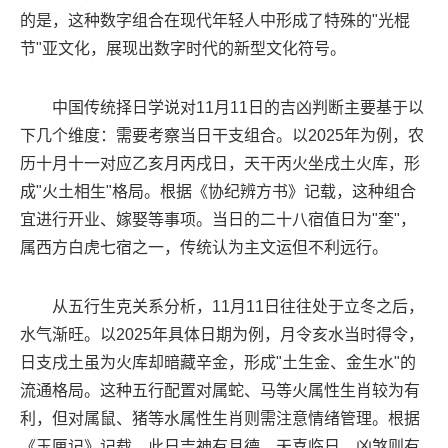
的是，这种数字组合在现代年轻人中形成了特殊的"光棍
节"亚文化，展现出数字时代的新型文化符号。
中国传统择日学说对11月11日的吉凶判断主要基于以
下几个维度：需要考察当日干支组合。以2025年为例，农
历十月十一对应乙亥月丙戌日，天干丙火坐戌土火库，形
成"火土相生"格局。根据《协纪辨方书》记载，这种组合
宜进行开业、嫁娶等事项。当日的二十八宿值日为"奎"，
属西方白虎七宿之一，传统认为主文运但不利远行。
从五行生克关系分析，11月11日往往处于立冬之后，
水气渐旺。以2025年具体日期为例，月令亥水当时得令，
日支戌土虽为火库却暗藏辛金，形成"土生金、金生水"的
流通格局。这种五行配置对属蛇、马等火属性生肖较为有
利，但对属鼠、猪等水属性生肖则需注意情绪管理。根据
《玉匣记》记载，此日吉神有月德、天喜临日，凶煞则有