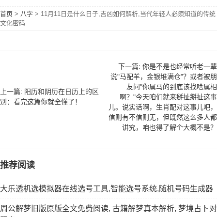
首页
>
八字
>
11月11日是什么日子,吉凶如何解析,当代年轻人必须知道的传统
文化密码
下一篇: 你是不是也经常听老一辈
说"马配羊，金银堆满仓"？或者被朋
友问"你属马的到底该找啥属相
上一篇: 阳历和阴历在日历上的区
啊？"今天咱们就来掰扯掰扯这事
别：看完这篇你就全懂了！
儿。说实话啊，生肖配对这事儿吧，
信则有不信则无，但既然这么多人都
讲究，咱也得了解个大概不是？
推荐阅读
大乐透机选模拟器在线选号工具,智能选号系统,随机号码生成器
周公解梦旧版原版全文免费阅读, 古籍解梦真本解析, 梦境占卜对