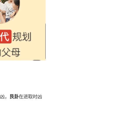
凶，
艮卦
在进取时凶