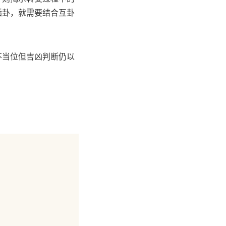
姤卦，就需要结合互卦
不当位但吉凶判断仍以