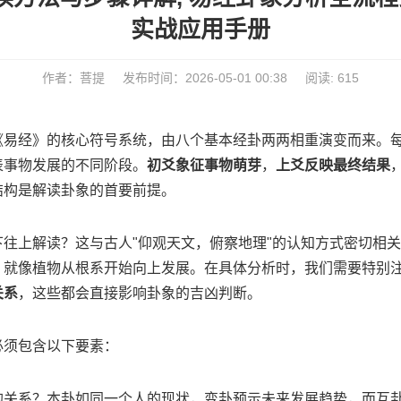
实战应用手册
作者：菩提
发布时间：2026-05-01 00:38
阅读: 615
《易经》的核心符号系统，由八个基本经卦两两相重演变而来。
表事物发展的不同阶段。
初爻象征事物萌芽
，
上爻反映最终结果
结构是解读卦象的首要前提。
下往上解读？这与古人"仰观天文，俯察地理"的认知方式密切相
，就像植物从根系开始向上发展。在具体分析时，我们需要特别
关系
，这些都会直接影响卦象的吉凶判断。
必须包含以下要素：
的关系？本卦如同一个人的现状，变卦预示未来发展趋势，而互