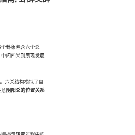
每个卦象包含六个爻
，中间四爻则展现发展
关。六爻结构模拟了自
注意
阴阳爻的位置关系
卦则揭示转变过程中的