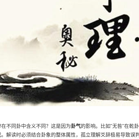
辞在不同卦中含义不同？这是因为
卦气
的影响。比如"无咎"在乾
成。解读时必须结合卦象的整体属性，孤立理解爻辞极易导致误