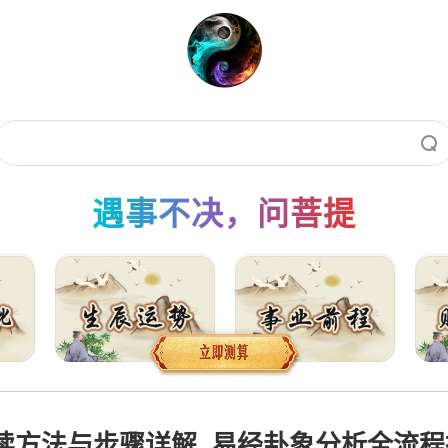
遇事不决，问菩提
方法与步骤详解, 易经卦象分析全流程