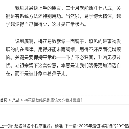
我见过最快上手的朋友，三个月就能断准七八成，关
键是有系统方法还特别用功。当然啦，易学博大精深，越
学越觉得自己懂得少，这才是正常状态。
说到底啊，梅花易数就像一面镜子，照见的是事物发
展的内在规律。用得好能未雨绸缪，用得不好反而徒增烦
恼。关键是要
保持平常心
——卦吉不必狂喜，卦凶无须过
忧。老祖宗留下这套智慧，本意是让我们活得更加通透自
在，而不是被卦象牵着鼻子走。
首页
>
八卦
>
梅花易数结果到底该怎么看才靠谱？
上一篇: 起名测名小程序推荐，精准
下一篇: 2025年最值得期待的20个热