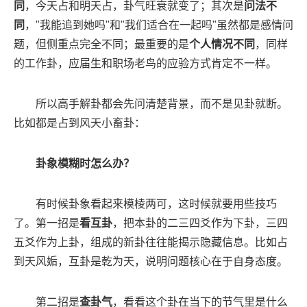
同
，今天占和明天占，卦气旺衰就变了；其次是
问法不
同
，"我能追到她吗"和"我们适合在一起吗"虽然都是感情问
题，但侧重点完全不同；最重要的是
个人情况不同
，同样
的工作卦，应届生和职场老鸟的应验方式肯定不一样。
所以高手解卦都会先问清楚背景，而不是见卦就断。
比如都是占到风天小畜卦：
卦象模糊时怎么办？
有时候卦象看起来模棱两可，这时候就要用些技巧
了。第一招是
看互卦
，把本卦的二三四爻作为下卦，三四
五爻作为上卦，组成的新卦往往能揭示隐藏信息。比如占
到天风姤，互卦是乾为天，说明问题核心在于自身态度。
第二招是
查卦气
，看看这个卦在当下的节气里是什么