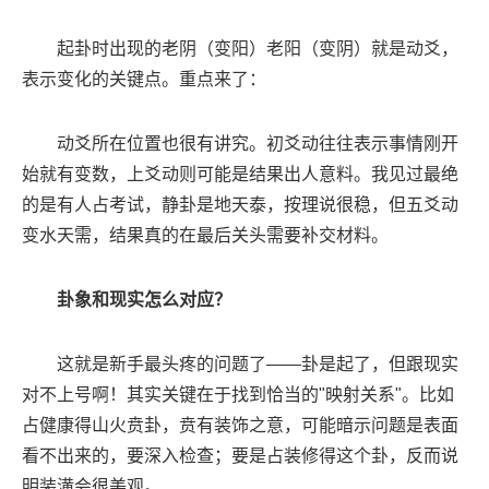
起卦时出现的老阴（变阳）老阳（变阴）就是动爻，
表示变化的关键点。重点来了：
动爻所在位置也很有讲究。初爻动往往表示事情刚开
始就有变数，上爻动则可能是结果出人意料。我见过最绝
的是有人占考试，静卦是地天泰，按理说很稳，但五爻动
变水天需，结果真的在最后关头需要补交材料。
卦象和现实怎么对应？
这就是新手最头疼的问题了——卦是起了，但跟现实
对不上号啊！其实关键在于找到恰当的"映射关系"。比如
占健康得山火贲卦，贲有装饰之意，可能暗示问题是表面
看不出来的，要深入检查；要是占装修得这个卦，反而说
明装潢会很美观。