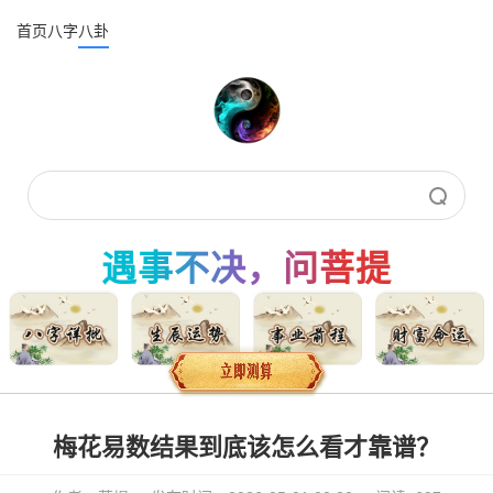
首页
八字
八卦
遇事不决，问菩提
梅花易数结果到底该怎么看才靠谱？