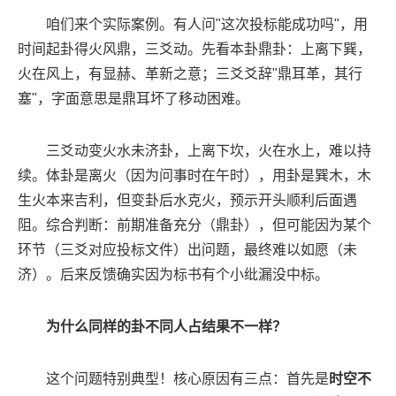
咱们来个实际案例。有人问"这次投标能成功吗"，用
时间起卦得火风鼎，三爻动。先看本卦鼎卦：上离下巽，
火在风上，有显赫、革新之意；三爻爻辞"鼎耳革，其行
塞"，字面意思是鼎耳坏了移动困难。
三爻动变火水未济卦，上离下坎，火在水上，难以持
续。体卦是离火（因为问事时在午时），用卦是巽木，木
生火本来吉利，但变卦后水克火，预示开头顺利后面遇
阻。综合判断：前期准备充分（鼎卦），但可能因为某个
环节（三爻对应投标文件）出问题，最终难以如愿（未
济）。后来反馈确实因为标书有个小纰漏没中标。
为什么同样的卦不同人占结果不一样？
这个问题特别典型！核心原因有三点：首先是
时空不