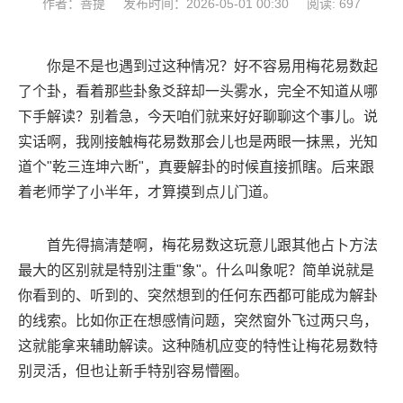
作者：菩提
发布时间：2026-05-01 00:30
阅读: 697
你是不是也遇到过这种情况？好不容易用梅花易数起
了个卦，看着那些卦象爻辞却一头雾水，完全不知道从哪
下手解读？别着急，今天咱们就来好好聊聊这个事儿。说
实话啊，我刚接触梅花易数那会儿也是两眼一抹黑，光知
道个"乾三连坤六断"，真要解卦的时候直接抓瞎。后来跟
着老师学了小半年，才算摸到点儿门道。
首先得搞清楚啊，梅花易数这玩意儿跟其他占卜方法
最大的区别就是特别注重"象"。什么叫象呢？简单说就是
你看到的、听到的、突然想到的任何东西都可能成为解卦
的线索。比如你正在想感情问题，突然窗外飞过两只鸟，
这就能拿来辅助解读。这种随机应变的特性让梅花易数特
别灵活，但也让新手特别容易懵圈。