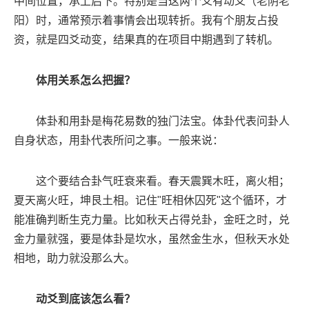
中间位置，承上启下。特别是当这两个爻有动爻（老阴老
阳）时，通常预示着事情会出现转折。我有个朋友占投
资，就是四爻动变，结果真的在项目中期遇到了转机。
体用关系怎么把握？
体卦和用卦是梅花易数的独门法宝。体卦代表问卦人
自身状态，用卦代表所问之事。一般来说：
这个要结合卦气旺衰来看。春天震巽木旺，离火相；
夏天离火旺，坤艮土相。记住"旺相休囚死"这个循环，才
能准确判断生克力量。比如秋天占得兑卦，金旺之时，兑
金力量就强，要是体卦是坎水，虽然金生水，但秋天水处
相地，助力就没那么大。
动爻到底该怎么看？