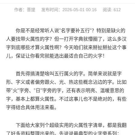
作者：菩提
发布时间：2026-05-01 00:16
阅读: 612
你是不是经常听人说"名字要补五行"？特别是缺火的
人要找带火属性的字？但一打开字典就懵圈了，这么多汉
字到底哪些才算火属性啊？今天咱们就来掰扯掰扯这个事
儿，保证让你看完就能选出最适合自己的火字！
首先得搞清楚啥叫五行属火的字。简单来说就是字
形、字义或者偏旁跟火、光、热这些概念沾边的字。比如
带"火"字旁、"日"字旁的字，还有表示明亮、温暖意思的
字，基本上都算火属性。不过这事儿也不是绝对的，有些
字得结合具体用法来看。
下面给大家列个超级实用的火属性字清单，都是我翻
了好多资料整理出来的。先说说最典型的火字旁系列：