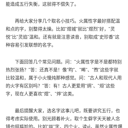
能造成五行失衡，这就得不偿失了。
再给大家分享几个取名小技巧。火属性字最好搭配温
和点的字，别整得太燥。比如"煜城"就比"煜烈"好，"灵
悦"比"灵焰"温和。还有就是注意读音，别取成"史珍香"这
种容易引发联想的名字。
下面回答几个常见问题。问："火属性字是不是都特别
热烈张扬？"答：还真不是！像"昀"、"晞"、"煦"这些字就
比较温和，属于小火慢炖那种感觉。问："古人和现代人用
的火字有区别吗？"答：有！古人更爱用"炳"、"烜"这些
字，现在人更喜欢"煜"、"烨"这类。
最后提醒大家，选名字这事儿吧，既要讲究五行，也
得考虑实际使用。别光顾着补火，取个生僻字天天被人念
错也挺尴尬的。比如"燚"字，四个火，读yì，虽然火属性爆