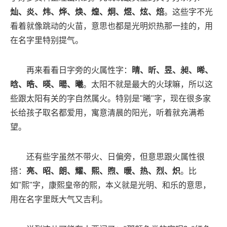
灿、炎、炜、烨、焕、煌、炯、煜、炫、焙
。这些字不光
看着就像跳动的火苗，意思也都是光明炽热那一挂的，用
在名字里特别提气。
再来看看日字旁的火属性字：
晴、昕、昱、昶、晞、
晗、晧、暎、暘、曦
。太阳不就是最大的火球嘛，所以这
些跟太阳有关的字自然属火。特别是"曦"字，现在很多家
长给孩子取名都爱用，寓意清晨的阳光，听着就充满希
望。
还有些字虽然不带火、日偏旁，但意思跟火属性很
搭：
亮、昭、朗、耀、熙、煦、暖、热、烈、炽
。比
如"熙"字，康熙皇帝的熙，本义就是光明、和乐的意思，
用在名字里既大气又吉利。