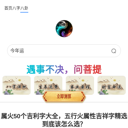
首页
八字
八卦
遇事不决，问菩提
属火50个吉利字大全，五行火属性吉祥字精选
到底该怎么选？