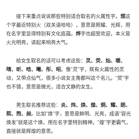
接下来重点说说那些特别适合取名的火属性字。
煜
这
个字最近特别火（双关语哈哈），意思是照耀、光辉，用
在名字里显得特别有文化底蕴。
烨
字也超受欢迎，本义是
火光明亮，读起来响亮大气。
给女生取名的话可以考虑这些：
灵、荧、灿、暖、
晴、昕、晗、曦、彤、昭
。像"灵"字，既有火属性的灵
动，又带点仙气，很多小说女主角都叫这个名儿。"荧"字
也不错，意思是微光，适合文静的女生。
男生取名推荐这些：
炎、炜、焕、煌、炯、耀、朗、
熙、煦、昶
。比如"焕"字，意思是鲜明、光亮，成语"容光
焕发"就是这个焕，用在名字里特别精神。"煌"字更霸气，
直接就是辉煌的意思。