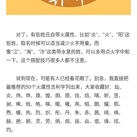
对了，有些姓氏自带火属性，比如"炎"、"火"、"阳"这
些姓，取名时候可以适当减少火字用量。而
像"江"、"海"、"冷"这类带水意的姓，可以多用点火字中和
一下。这个搭配技巧很多人都不注意。
说到现在，可能有人已经看花眼了。别急，我直接把
最推荐的50个火属性吉利字列出来，大家收藏好：灿、
炎、炜、烨、焕、煌、炯、煜、炫、焙、晴、昕、昱、
昶、晞、晗、晧、暎、暘、曦、亮、昭、朗、耀、熙、
煦、暖、热、烈、炽、彤、丹、朱、赤、茜、绯、绛、
赫、赩、赪、灵、荧、炳、烜、燚、焱、焜、烽、炫、
灼。