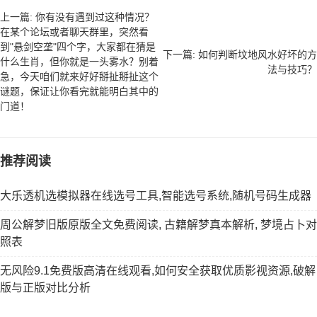
上一篇: 你有没有遇到过这种情况？
在某个论坛或者聊天群里，突然看
到"悬剑空垄"四个字，大家都在猜是
下一篇: 如何判断坟地风水好坏的方
什么生肖，但你就是一头雾水？别着
法与技巧？
急，今天咱们就来好好掰扯掰扯这个
谜题，保证让你看完就能明白其中的
门道！
推荐阅读
大乐透机选模拟器在线选号工具,智能选号系统,随机号码生成器
周公解梦旧版原版全文免费阅读, 古籍解梦真本解析, 梦境占卜对
照表
无风险9.1免费版高清在线观看,如何安全获取优质影视资源,破解
版与正版对比分析