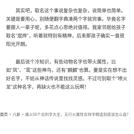
其实吧，取名这个事说复杂也复杂，说简单也简单。
关键是要用心，别随便翻字典凑两个字就完事。毕竟名字
要跟人一辈子呢，多花点心思绝对值得。我家邻居给孩子
取名"焜烨"，听着就特别有精神，后来那孩子确实一直很
阳光开朗。
最后说个冷知识，有些动物名字也带火属性，比
如"凤"、"鸾"这些神鸟，还有"麒麟"也算。要是实在想不出
好名字，不妨从神话传说里找找灵感。不过可别取个"喷火
龙"这种名字，再缺火也不能这么玩啊！
首页
>
八卦
>
属火50个吉利字大全，五行火属性吉祥字精选到底该怎么选？