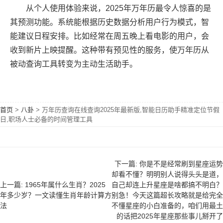
从个人使用体验来说，2025年万年历最令人惊喜的是
其预测功能。系统能根据历史数据分析用户行为模式，智
能建议日程安排。比如经常在周五晚上看电影的用户，会
收到新片上映提醒。这种带有预见性的服务，使万年历从
被动查询工具转变为主动生活助手。
首页
>
八卦
>
万年历查询在线查询2025年最新版,智能日历助手精准定位节假
日,职场人士必备的时间管理工具
下一篇: 你是不是经常刷到星座运势
却看不懂？明明别人说得头头是道，
上一篇: 1965年属什么生肖？2025
自己却连上升星座是啥都搞不明白？
年多少岁？一文读懂生肖年龄计算方
别急！今天这篇超长攻略就是给完全
法
不懂星座的小白准备的，咱们用最土
的话把2025年星座那些事儿掰开了