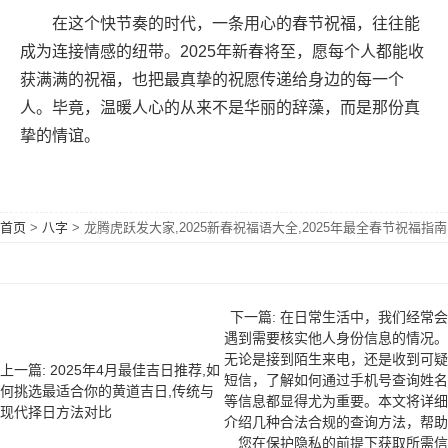
在这个快节奏的时代，一条用心的春节祝福，往往能
成为连接情感的纽带。2025年新春将至，愿每个人都能收
获满满的祝福，也把最真挚的祝愿传递给身边的每一个
人。毕竟，温暖人心的从来不是华丽的辞藻，而是那份真
挚的情谊。
首页
>
八字
>
龙腾虎跃发大家,2025新春祝福语大全,2025年最全春节祝福指南
下一篇: 在日常生活中，我们经常会
遇到需要核实他人身份信息的情况。
无论是接到陌生来电，还是收到可疑
上一篇: 2025年4月最佳吉日推荐,如
短信，了解如何通过手机号查询姓名
何挑选最适合你的黄道吉日,传统与
等信息都显得尤为重要。本文将详细
现代择日方法对比
介绍几种合法合规的查询方法，帮助
您在保护隐私的前提下获取所需信