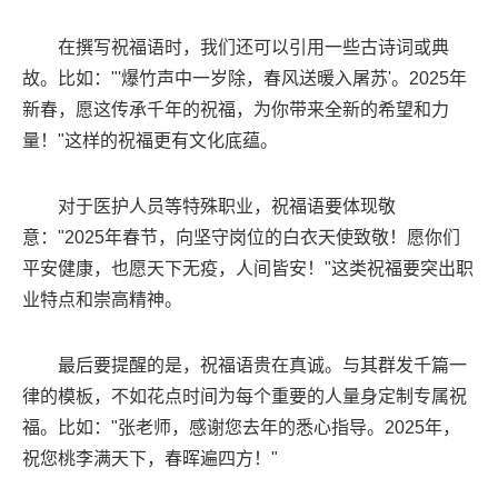
在撰写祝福语时，我们还可以引用一些古诗词或典
故。比如："'爆竹声中一岁除，春风送暖入屠苏'。2025年
新春，愿这传承千年的祝福，为你带来全新的希望和力
量！"这样的祝福更有文化底蕴。
对于医护人员等特殊职业，祝福语要体现敬
意："2025年春节，向坚守岗位的白衣天使致敬！愿你们
平安健康，也愿天下无疫，人间皆安！"这类祝福要突出职
业特点和崇高精神。
最后要提醒的是，祝福语贵在真诚。与其群发千篇一
律的模板，不如花点时间为每个重要的人量身定制专属祝
福。比如："张老师，感谢您去年的悉心指导。2025年，
祝您桃李满天下，春晖遍四方！"