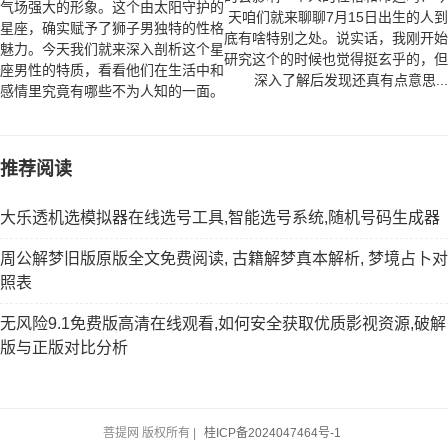
气场强大的形象。这个由太阳守护的
天咱们就来聊聊7月15日出生的人到
星座，确实赋予了狮子男独特的性格
底有啥特别之处。说实话，我刚开始
魅力。今天我们就来深入剖析这个星
研究这个的时候也觉得挺玄乎的，但
座男性的特质，看看他们在生活中和
深入了解后发现还真有点意思...
感情里究竟有哪些不为人知的一面。
推荐阅读
大乐透机选模拟器在线选号工具,智能选号系统,随机号码生成器
周公解梦旧版原版全文免费阅读, 古籍解梦真本解析, 梦境占卜对
照表
无风险9.1免费版高清在线观看,如何安全获取优质影视资源,破解
版与正版对比分析
菩提网 版权所有 |
桂ICP备2024047464号-1