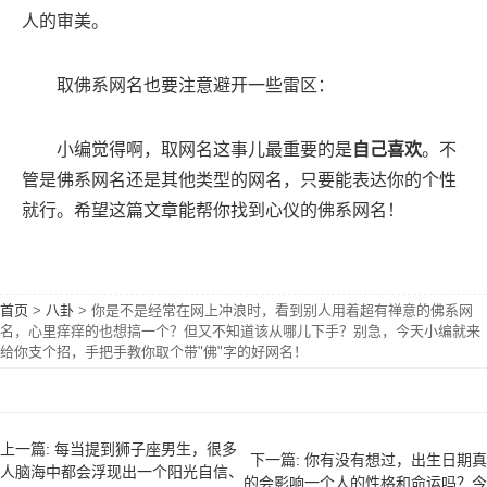
人的审美。
取佛系网名也要注意避开一些雷区：
小编觉得啊，取网名这事儿最重要的是
自己喜欢
。不
管是佛系网名还是其他类型的网名，只要能表达你的个性
就行。希望这篇文章能帮你找到心仪的佛系网名！
首页
>
八卦
>
你是不是经常在网上冲浪时，看到别人用着超有禅意的佛系网
名，心里痒痒的也想搞一个？但又不知道该从哪儿下手？别急，今天小编就来
给你支个招，手把手教你取个带"佛"字的好网名！
上一篇: 每当提到狮子座男生，很多
下一篇: 你有没有想过，出生日期真
人脑海中都会浮现出一个阳光自信、
的会影响一个人的性格和命运吗？今