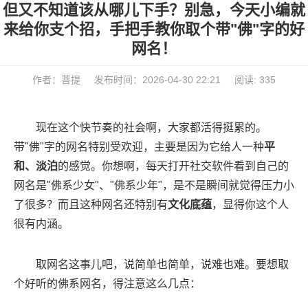
但又不知道该从哪儿下手？别急，今天小编就
来给你支个招，手把手教你取个带"佛"字的好
网名！
作者：菩提
发布时间：2026-04-30 22:21
阅读: 335
现在这个快节奏的社会啊，大家都活得挺累的。
带"佛"字的网名特别受欢迎，主要是因为它给人一种
平
和、淡泊
的感觉。你想啊，每天打开社交软件看到自己的
网名是"佛系少女"、"佛系少年"，是不是瞬间就觉得压力小
了很多？而且这种网名还特别有
文化底蕴
，显得你这个人
很有内涵。
取网名这事儿吧，说简单也简单，说难也难。要想取
个好听的佛系网名，得注意这么几点：