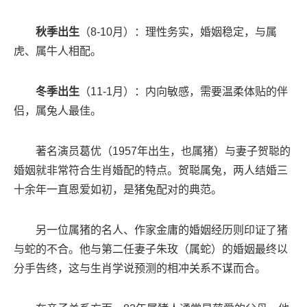
秋季出生
（8-10月）：理性务实，婚姻稳定，与属
虎、属牛人相配。
冬季出生
（11-1月）：内向敏感，需要温柔体贴的伴
侣，属兔人最佳。
著名演员葛优（1957年出生，也属猪）与妻子贺聪的
婚姻就非常符合生肖婚配的特点。贺聪属兔，两人结婚三
十余年一直恩爱如初，是猪兔配对的典范。
另一位属猪的名人、作家金庸的婚姻经历则印证了猪
与蛇的不合。他与第二任妻子朱玫（属蛇）的婚姻最终以
分手告终，这与生肖学说预测的相冲关系不谋而合。