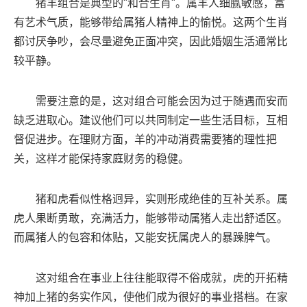
猪羊组合是典型的"和合生肖"。属羊人细腻敏感，富
有艺术气质，能够带给属猪人精神上的愉悦。这两个生肖
都讨厌争吵，会尽量避免正面冲突，因此婚姻生活通常比
较平静。
需要注意的是，这对组合可能会因为过于随遇而安而
缺乏进取心。建议他们可以共同制定一些生活目标，互相
督促进步。在理财方面，羊的冲动消费需要猪的理性把
关，这样才能保持家庭财务的稳健。
猪和虎看似性格迥异，实则形成绝佳的互补关系。属
虎人果断勇敢，充满活力，能够带动属猪人走出舒适区。
而属猪人的包容和体贴，又能安抚属虎人的暴躁脾气。
这对组合在事业上往往能取得不俗成就，虎的开拓精
神加上猪的务实作风，使他们成为很好的事业搭档。在家