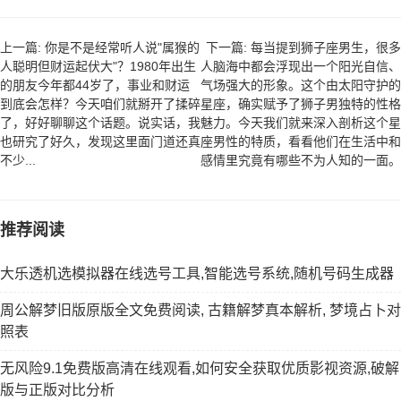
上一篇: 你是不是经常听人说"属猴的
下一篇: 每当提到狮子座男生，很多
人聪明但财运起伏大"？1980年出生
人脑海中都会浮现出一个阳光自信、
的朋友今年都44岁了，事业和财运
气场强大的形象。这个由太阳守护的
到底会怎样？今天咱们就掰开了揉碎
星座，确实赋予了狮子男独特的性格
了，好好聊聊这个话题。说实话，我
魅力。今天我们就来深入剖析这个星
也研究了好久，发现这里面门道还真
座男性的特质，看看他们在生活中和
不少...
感情里究竟有哪些不为人知的一面。
推荐阅读
大乐透机选模拟器在线选号工具,智能选号系统,随机号码生成器
周公解梦旧版原版全文免费阅读, 古籍解梦真本解析, 梦境占卜对
照表
无风险9.1免费版高清在线观看,如何安全获取优质影视资源,破解
版与正版对比分析