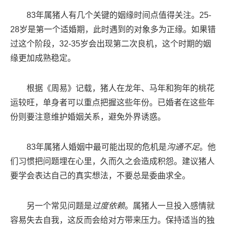
83年属猪人有几个关键的姻缘时间点值得关注。25-
28岁是第一个适婚期，此时遇到的对象多为正缘。如果错
过这个阶段，32-35岁会出现第二次良机，这个时期的姻
缘更加成熟稳定。
根据《周易》记载，猪人在龙年、马年和狗年的桃花
运较旺，单身者可以重点把握这些年份。已婚者在这些年
份则要注意维护婚姻关系，避免外界诱惑。
83年属猪人婚姻中最可能出现的危机是
沟通不足
。他
们习惯把问题埋在心里，久而久之会造成积怨。建议猪人
要学会表达自己的真实想法，不要总是委曲求全。
另一个常见问题是
过度依赖
。属猪人一旦投入感情就
容易失去自我，这反而会给对方带来压力。保持适当的独