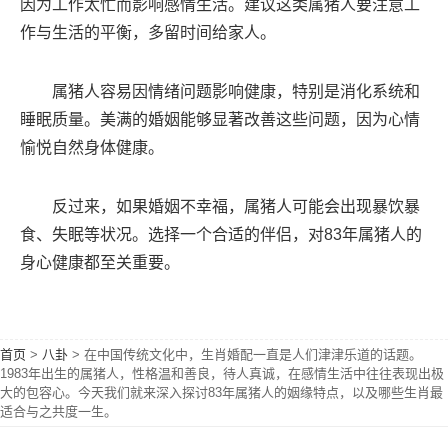
因为工作太忙而影响感情生活。建议这类属猪人要注意工
作与生活的平衡，多留时间给家人。
属猪人容易因情绪问题影响健康，特别是消化系统和
睡眠质量。美满的婚姻能够显著改善这些问题，因为心情
愉悦自然身体健康。
反过来，如果婚姻不幸福，属猪人可能会出现暴饮暴
食、失眠等状况。选择一个合适的伴侣，对83年属猪人的
身心健康都至关重要。
首页
>
八卦
>
在中国传统文化中，生肖婚配一直是人们津津乐道的话题。
1983年出生的属猪人，性格温和善良，待人真诚，在感情生活中往往表现出极
大的包容心。今天我们就来深入探讨83年属猪人的姻缘特点，以及哪些生肖最
适合与之共度一生。