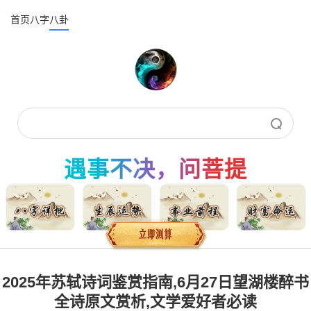
首页
八字
八卦
遇事不决，问菩提
2025年苏轼诗词鉴赏指南,6月27日望湖楼醉书
全诗原文赏析,文学爱好者必读