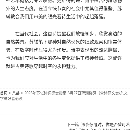
种艺术概括力令人叹服。更难得的是，诗中蕴含的超然物
外的人生态度，在当今快节奏的社会中尤其值得借鉴。苏
轼教会我们用审美的眼光看待生活中的起起落落。
在当代社会，这首诗提醒我们放慢脚步，欣赏身边的
自然美景。苏轼笔下那种对自然现象的细致观察和审美体
验，在数字时代显得尤为珍贵。诗中表现出的豁达胸襟，
也为我们应对生活中的各种变化提供了精神参照。这或许
就是古典诗歌穿越时空的永恒魅力。
首页
>
八卦
>
2025年苏轼诗词鉴赏指南,6月27日望湖楼醉书全诗原文赏析,文
学爱好者必读
下一篇: 深夜惊醒时，你是否曾盯着