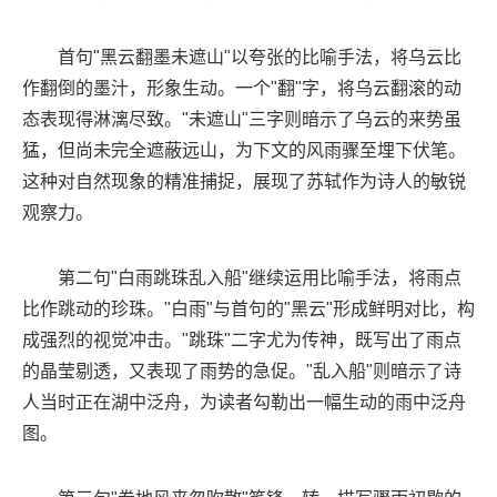
首句"黑云翻墨未遮山"以夸张的比喻手法，将乌云比
作翻倒的墨汁，形象生动。一个"翻"字，将乌云翻滚的动
态表现得淋漓尽致。"未遮山"三字则暗示了乌云的来势虽
猛，但尚未完全遮蔽远山，为下文的风雨骤至埋下伏笔。
这种对自然现象的精准捕捉，展现了苏轼作为诗人的敏锐
观察力。
第二句"白雨跳珠乱入船"继续运用比喻手法，将雨点
比作跳动的珍珠。"白雨"与首句的"黑云"形成鲜明对比，构
成强烈的视觉冲击。"跳珠"二字尤为传神，既写出了雨点
的晶莹剔透，又表现了雨势的急促。"乱入船"则暗示了诗
人当时正在湖中泛舟，为读者勾勒出一幅生动的雨中泛舟
图。