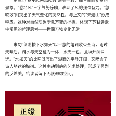
第三句"卷地风来忽吹散"笔锋一转，描写骤雨初歇的
景象。"卷地风"三字气势磅礴，表现了风的强劲有力。"忽
吹散"则突出了天气变化的突然性，与上文的"未遮山"形成
呼应。这种对自然现象瞬息万变的捕捉，体现了苏轼诗歌
中常见的哲理思考——世间万物变化无常。
末句"望湖楼下水如天"以平静的笔调收束全诗，雨过
天晴后，湖水与天空融为一体，水天一色，意境开阔深
远。"水如天"的比喻既写出了湖面的平静开阔，又暗含了
诗人豁达的胸襟。这种由动到静的艺术处理，形成了强烈
的反差美，给读者留下无限遐想空间。