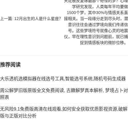
天花板反复琢磨那个奇怪的梦？心理
学研究发现，人类每年平均要做
1500个梦，其中30%与情感关系直
上一篇: 12月出生的人是什么星座？
接相关。当一段缘分走到尽头时，潜
意识往往会通过梦境向我们传递信
号。这些梦境符号就像心灵的地震
仪，早在理性意识到问题前，就已捕
捉到情感板块的微妙位移。
推荐阅读
大乐透机选模拟器在线选号工具,智能选号系统,随机号码生成器
周公解梦旧版原版全文免费阅读, 古籍解梦真本解析, 梦境占卜对
照表
无风险9.1免费版高清在线观看,如何安全获取优质影视资源,破解
版与正版对比分析