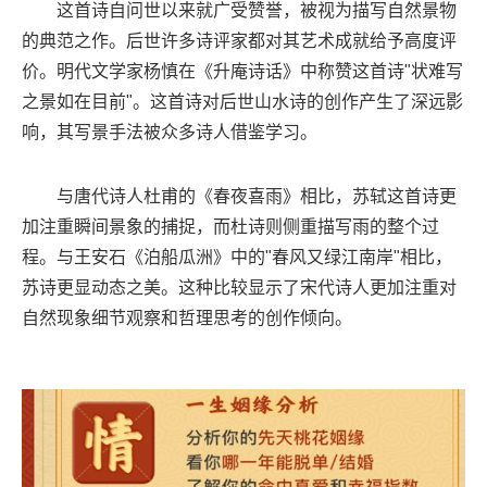
这首诗自问世以来就广受赞誉，被视为描写自然景物
的典范之作。后世许多诗评家都对其艺术成就给予高度评
价。明代文学家杨慎在《升庵诗话》中称赞这首诗"状难写
之景如在目前"。这首诗对后世山水诗的创作产生了深远影
响，其写景手法被众多诗人借鉴学习。
与唐代诗人杜甫的《春夜喜雨》相比，苏轼这首诗更
加注重瞬间景象的捕捉，而杜诗则侧重描写雨的整个过
程。与王安石《泊船瓜洲》中的"春风又绿江南岸"相比，
苏诗更显动态之美。这种比较显示了宋代诗人更加注重对
自然现象细节观察和哲理思考的创作倾向。