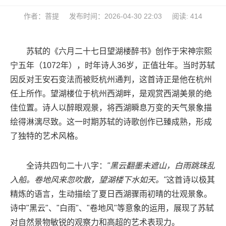
作者：菩提
发布时间：2026-04-30 22:03
阅读: 414
苏轼的《六月二十七日望湖楼醉书》创作于宋神宗熙
宁五年（1072年），时年诗人36岁，正值壮年。当时苏轼
因反对王安石变法而被贬杭州通判，这首诗正是他在杭州
任上所作。望湖楼位于杭州西湖畔，是观赏西湖美景的绝
佳位置。诗人以醉眼观景，将西湖瞬息万变的天气景象描
绘得淋漓尽致。这一时期苏轼的诗歌创作已臻成熟，形成
了独特的艺术风格。
全诗共四句二十八字：
"黑云翻墨未遮山，白雨跳珠乱
入船。卷地风来忽吹散，望湖楼下水如天。"
这首诗以极其
精炼的语言，生动描绘了夏日西湖骤雨初晴的壮观景象。
诗中"黑云"、"白雨"、"卷地风"等意象的运用，展现了苏轼
对自然景物敏锐的观察力和高超的艺术表现力。