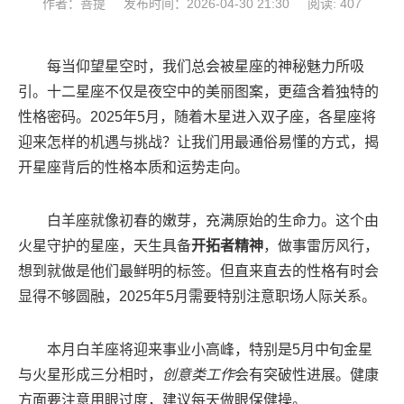
作者：菩提
发布时间：2026-04-30 21:30
阅读: 407
每当仰望星空时，我们总会被星座的神秘魅力所吸
引。十二星座不仅是夜空中的美丽图案，更蕴含着独特的
性格密码。2025年5月，随着木星进入双子座，各星座将
迎来怎样的机遇与挑战？让我们用最通俗易懂的方式，揭
开星座背后的性格本质和运势走向。
白羊座就像初春的嫩芽，充满原始的生命力。这个由
火星守护的星座，天生具备
开拓者精神
，做事雷厉风行，
想到就做是他们最鲜明的标签。但直来直去的性格有时会
显得不够圆融，2025年5月需要特别注意职场人际关系。
本月白羊座将迎来事业小高峰，特别是5月中旬金星
与火星形成三分相时，
创意类工作
会有突破性进展。健康
方面要注意用眼过度，建议每天做眼保健操。