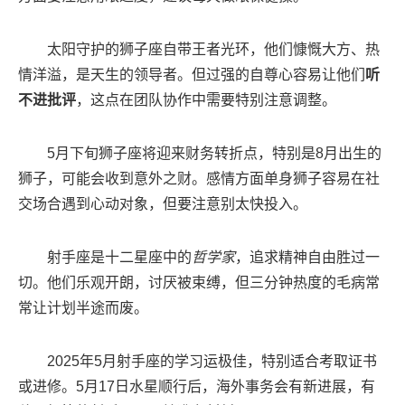
太阳守护的狮子座自带王者光环，他们慷慨大方、热
情洋溢，是天生的领导者。但过强的自尊心容易让他们
听
不进批评
，这点在团队协作中需要特别注意调整。
5月下旬狮子座将迎来财务转折点，特别是8月出生的
狮子，可能会收到意外之财。感情方面单身狮子容易在社
交场合遇到心动对象，但要注意别太快投入。
射手座是十二星座中的
哲学家
，追求精神自由胜过一
切。他们乐观开朗，讨厌被束缚，但三分钟热度的毛病常
常让计划半途而废。
2025年5月射手座的学习运极佳，特别适合考取证书
或进修。5月17日水星顺行后，海外事务会有新进展，有