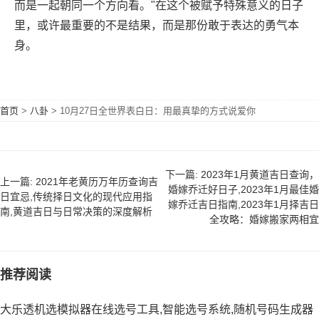
而是一起朝同一个方向看。"在这个被赋予特殊意义的日子
里，或许最重要的不是结果，而是那份敢于表达的勇气本
身。
首页
>
八卦
>
10月27日全世界表白日：用最真挚的方式说爱你
下一篇: 2023年1月黄道吉日查询，
上一篇: 2021年老黄历万年历查询吉
婚嫁乔迁好日子,2023年1月最佳婚
日宜忌,传统择日文化的现代应用指
嫁乔迁吉日指南,2023年1月择吉日
南,黄道吉日与日常决策的深度解析
全攻略：婚嫁搬家两相宜
推荐阅读
大乐透机选模拟器在线选号工具,智能选号系统,随机号码生成器