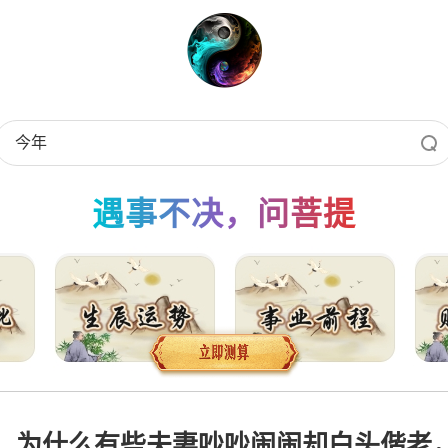
遇事不决，问菩提
，为什么有些夫妻吵吵闹闹却白头偕老