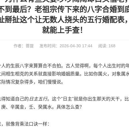
不到最后？老祖宗传下来的八字合婚到
扯掰扯这个让无数人挠头的五行婚配表
就能上手查！
作者：菩提
发布时间：2026-04-30 17:44
阅读: 168
个人的生辰八字来算算合不合拍。古人觉得啊，每个人出生时的
之间相生相克的关系就直接影响婚姻质量。比如你属火，对象属
实际情况复杂得多，咱们慢慢说。
先得知道自己的
日主五行
。这个"日主"就是你出生那天的天干，
，庚、辛属金，壬、癸属水。具体怎么查？
来，就像背乘法口诀一样：