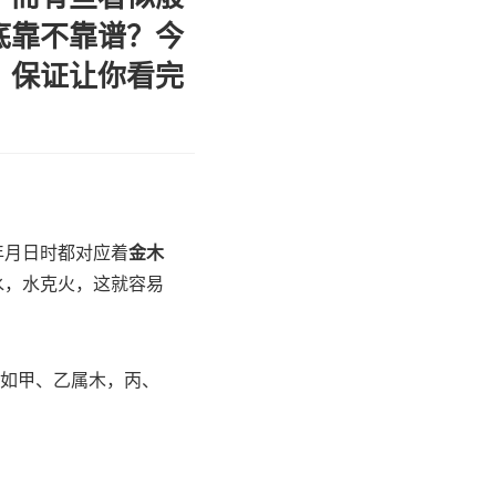
底靠不靠谱？今
，保证让你看完
年月日时都对应着
金木
水，水克火，这就容易
比如甲、乙属木，丙、