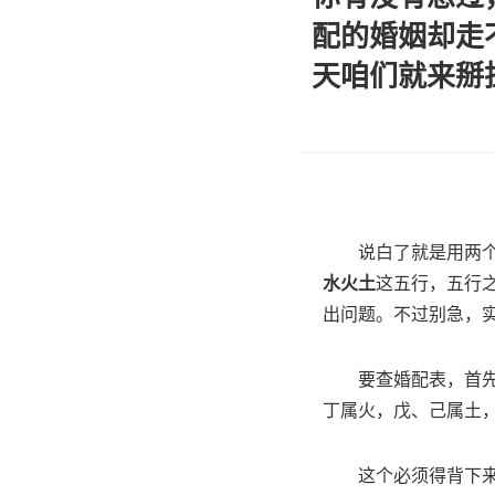
配的婚姻却走
天咱们就来掰
说白了就是用两
水火土
这五行，五行
出问题。不过别急，
要查婚配表，首
丁属火，戊、己属土
这个必须得背下