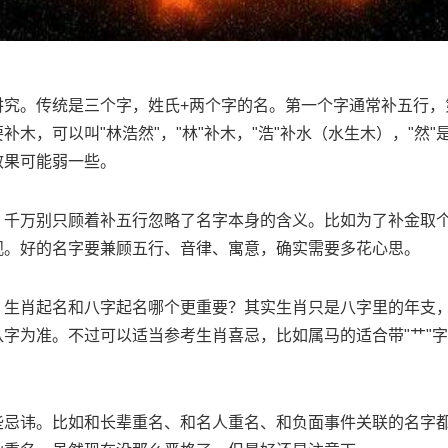
讲究。传统是三个字，姓氏+两个字的名。第一个字通常补五行，
补木，可以叫"林浩然"，"林"补木，"浩"补水（水生木），"然
效果可能弱一些。
，千万别只顾着补五行忽略了名字本身的含义。比如为了补金取个
观。好的名字要兼顾五行、音律、寓意，确实需要多花心思。
：生肖起名和八字起名哪个更重要？其实生肖只是八字里的年支
字为准。不过可以适当参考生肖喜忌，比如属马的适合带"艹"
些忌讳。比如和长辈重名、和名人重名、和负面事件关联的名字