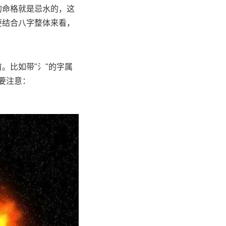
的命格就是忌水的，这
要结合八字整体来看，
。比如带"氵"的字属
要注意：