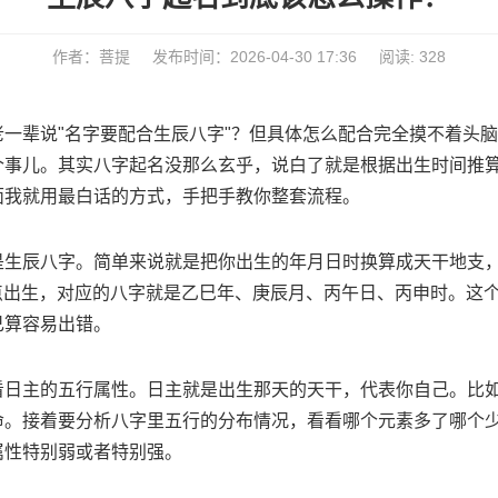
作者：菩提
发布时间：2026-04-30 17:36
阅读: 328
老一辈说"名字要配合生辰八字"？但具体怎么配合完全摸不着头
个事儿。其实八字起名没那么玄乎，说白了就是根据出生时间推
面我就用最白话的方式，手把手教你整套流程。
是生辰八字。简单来说就是把你出生的年月日时换算成天干地支
午3点出生，对应的八字就是乙巳年、庚辰月、丙午日、丙申时。这
己算容易出错。
看日主的五行属性。日主就是出生那天的天干，代表你自己。比如
命。接着要分析八字里五行的分布情况，看看哪个元素多了哪个
属性特别弱或者特别强。