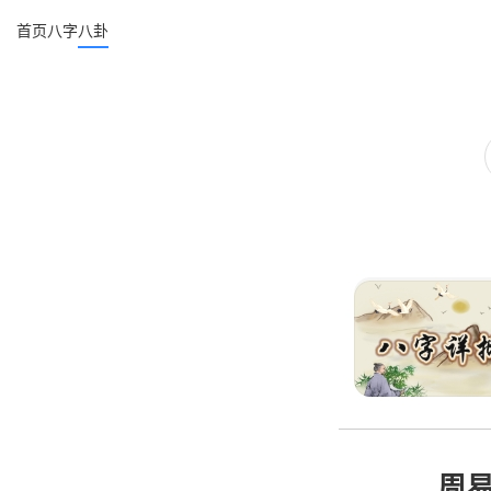
首页
八字
八卦
周