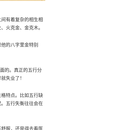
之间有着复杂的相生相
火、火克金、金克木。
果他的八字里金特别
片面的。真正的五行分
早就失业了！
性格特点。比如五行缺
况。五行失衡往往会在
不舒服，还是得去看医