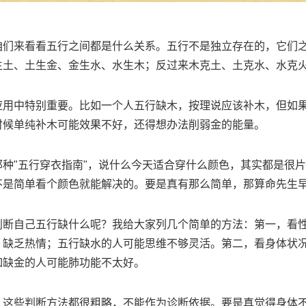
咱们来看看五行之间都是什么关系。五行不是独立存在的，它们
生土、土生金、金生水、水生木；反过来木克土、土克水、水克
应用中特别重要。比如一个人五行缺木，按理说应该补木，但如
时候单纯补木可能效果不好，还得想办法削弱金的能量。
那种"五行穿衣指南"，说什么今天适合穿什么颜色，其实都是很
不是简单看个颜色就能解决的。要是真有那么简单，那算命先生
判断自己五行缺什么呢？我给大家列几个简单的方法：第一，看
、缺乏热情；五行缺水的人可能思维不够灵活。第二，看身体状
如缺金的人可能肺功能不太好。
，这些判断方法都很粗略，不能作为诊断依据。要是真觉得身体