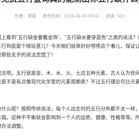
作者：菩提
发布时间：2026-04-30 04:41
阅读: 323
上看到"五行缺金要戴金饰"、"五行缺水要穿蓝色"之类的说法
五行到底是个啥玩意儿？今天咱们就来好好唠唠这个事儿，保证
被那些玄乎的说法忽悠了！
概念吧。五行就是金、木、水、火、土这五种元素，古人认为世
来是不是有点像现代化学里的元素周期表？不过五行理论可比元
缺什么呢？按照传统说法，每个人出生时的五行分布都不太一样
木弱。这种不平衡就会影响到一个人的运势、健康、性格等等。
想办法调整。