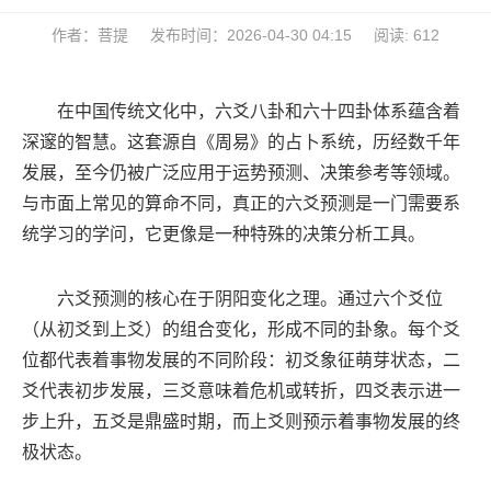
作者：菩提
发布时间：2026-04-30 04:15
阅读: 612
在中国传统文化中，六爻八卦和六十四卦体系蕴含着
深邃的智慧。这套源自《周易》的占卜系统，历经数千年
发展，至今仍被广泛应用于运势预测、决策参考等领域。
与市面上常见的算命不同，真正的六爻预测是一门需要系
统学习的学问，它更像是一种特殊的决策分析工具。
六爻预测的核心在于阴阳变化之理。通过六个爻位
（从初爻到上爻）的组合变化，形成不同的卦象。每个爻
位都代表着事物发展的不同阶段：初爻象征萌芽状态，二
爻代表初步发展，三爻意味着危机或转折，四爻表示进一
步上升，五爻是鼎盛时期，而上爻则预示着事物发展的终
极状态。