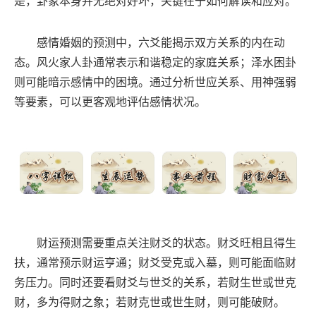
是，卦象本身并无绝对好坏，关键在于如何解读和应对。
感情婚姻的预测中，六爻能揭示双方关系的内在动
态。风火家人卦通常表示和谐稳定的家庭关系；泽水困卦
则可能暗示感情中的困境。通过分析世应关系、用神强弱
等要素，可以更客观地评估感情状况。
财运预测需要重点关注财爻的状态。财爻旺相且得生
扶，通常预示财运亨通；财爻受克或入墓，则可能面临财
务压力。同时还要看财爻与世爻的关系，若财生世或世克
财，多为得财之象；若财克世或世生财，则可能破财。