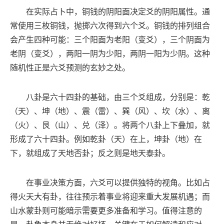
在实际占卜中，铜钱的阴阳面决定爻的阴阳属性。通
常使用三枚铜钱，抛掷六次得到六个爻。铜钱的排列组合
会产生四种可能：三个阳面为老阳（变爻），三个阴面为
老阴（变爻），两阳一阴为少阳，两阴一阳为少阴。这种
随机性正是六爻预测的玄妙之处。
八卦是六十四卦的基础，由三个爻组成，分别是：乾
（天）、坤（地）、震（雷）、巽（风）、坎（水）、离
（火）、艮（山）、兑（泽）。将两个八卦上下叠加，就
形成了六十四卦。例如乾卦（天）在上，坤卦（地）在
下，就组成了天地否卦；反之则是地天泰卦。
在事业决策方面，六爻可以提供独特的视角。比如占
得火天大有卦，往往预示着事业将迎来重大发展机遇；而
山水蒙卦则可能暗示需要更多准备和学习。值得注意的