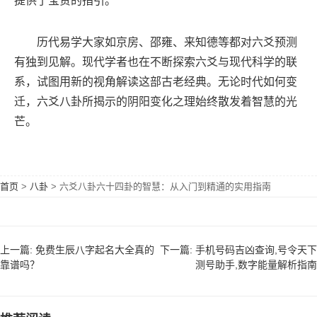
提供了宝贵的指引。
历代易学大家如京房、邵雍、来知德等都对六爻预测
有独到见解。现代学者也在不断探索六爻与现代科学的联
系，试图用新的视角解读这部古老经典。无论时代如何变
迁，六爻八卦所揭示的阴阳变化之理始终散发着智慧的光
芒。
首页
>
八卦
>
六爻八卦六十四卦的智慧：从入门到精通的实用指南
上一篇: 免费生辰八字起名大全真的
下一篇: 手机号码吉凶查询,号令天下
靠谱吗？
测号助手,数字能量解析指南