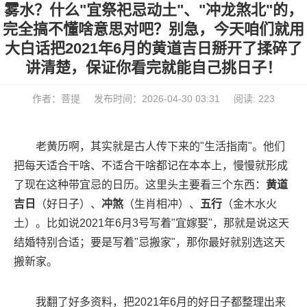
雾水？什么"宜祭祀忌动土"、"冲龙煞北"的，
完全搞不懂啥意思对吧？别急，今天咱们就用
大白话把2021年6月的黄道吉日掰开了揉碎了
讲清楚，保证你看完就能自己挑日子！
作者：菩提
发布时间：2026-04-30 03:31
阅读: 223
老黄历啊，其实就是古人传下来的"生活指南"。他们
把每天适合干啥、不适合干啥都记在本本上，慢慢就形成
了现在这种带宜忌的日历。这里头主要看三个东西：
黄道
吉日
（好日子）、
冲煞
（生肖相冲）、
五行
（金木水火
土）。比如说2021年6月3号写着"宜嫁娶"，那就是说这天
结婚特别合适；要是写着"忌搬家"，那你最好就别选这天
搬新家。
我翻了好多资料，把2021年6月的好日子都整理出来