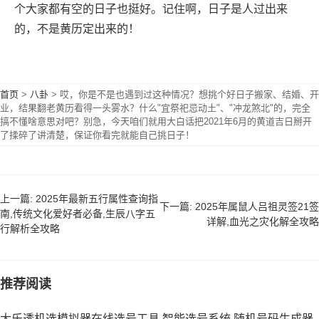
个大家都有空的日子也挺好。记住啊，日子是人过出来
的，不是黄历定出来的！
首页
>
八卦
>
哎，你是不是也遇到过这种情况？想挑个好日子搬家、结婚、开
业，结果翻老黄历看得一头雾水？什么"宜祭祀忌动土"、"冲龙煞北"的，完全
搞不懂啥意思对吧？别急，今天咱们就用大白话把2021年6月的黄道吉日掰开
了揉碎了讲清楚，保证你看完就能自己挑日子！
上一篇: 2025年最新五行属性查询指
下一篇: 2025年属鼠人吕祖灵签21签
南,传统文化爱好者必备,生辰八字五
详解,血光之灾化解全攻略
行解析全攻略
推荐阅读
大乐透机选模拟器在线选号工具,智能选号系统,随机号码生成器