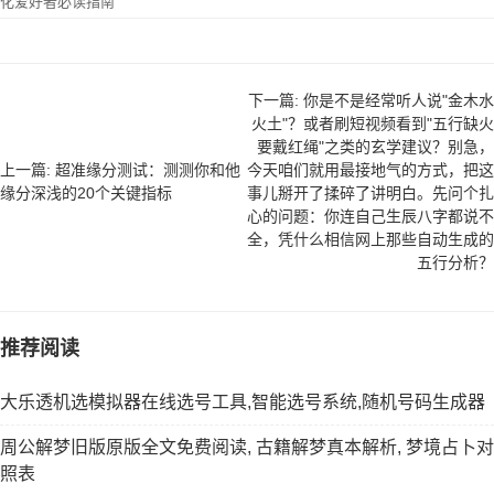
化爱好者必读指南
下一篇: 你是不是经常听人说"金木水
火土"？或者刷短视频看到"五行缺火
要戴红绳"之类的玄学建议？别急，
上一篇: 超准缘分测试：测测你和他
今天咱们就用最接地气的方式，把这
缘分深浅的20个关键指标
事儿掰开了揉碎了讲明白。先问个扎
心的问题：你连自己生辰八字都说不
全，凭什么相信网上那些自动生成的
五行分析？
推荐阅读
大乐透机选模拟器在线选号工具,智能选号系统,随机号码生成器
周公解梦旧版原版全文免费阅读, 古籍解梦真本解析, 梦境占卜对
照表