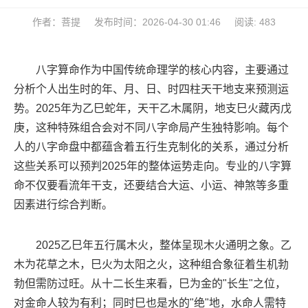
作者：菩提
发布时间：2026-04-30 01:46
阅读: 483
八字算命作为中国传统命理学的核心内容，主要通过
分析个人出生时的年、月、日、时四柱天干地支来预测运
势。2025年为乙巳蛇年，天干乙木属阴，地支巳火藏丙戊
庚，这种特殊组合会对不同八字命局产生独特影响。每个
人的八字命盘中都蕴含着五行生克制化的关系，通过分析
这些关系可以预判2025年的整体运势走向。专业的八字算
命不仅要看流年干支，还要结合大运、小运、神煞等多重
因素进行综合判断。
2025乙巳年五行属木火，整体呈现木火通明之象。乙
木为花草之木，巳火为太阳之火，这种组合象征着生机勃
勃但需防过旺。从十二长生来看，巳为金的"长生"之位，
对金命人较为有利；同时巳也是水的"绝"地，水命人需特