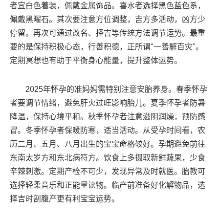
者宜白色着装，佩戴金属饰品。喜水者选择黑色蓝色系，
佩戴黑曜石。其次要注意方位调整，吉方多活动，凶方少
停留。再次可通过改名、择吉等传统方法调节运势。最重
要的是保持积极心态，行善积德，正所谓"一善解百灾"。
定期冥想也有助于平衡身心能量，提升整体运势。
2025年怀孕的准妈妈需特别注意安胎养身。春季怀孕
者要调节情绪，避免肝火过旺影响胎儿。夏季怀孕者防暑
降温，保持心境平和。秋季怀孕者注意滋阴润燥，预防感
冒。冬季怀孕者保暖防寒，适当活动。从受孕时间看，农
历二月、五月、八月出生的宝宝命格较好。孕期避免前往
东南太岁方和东北病符方。饮食上多摄取新鲜蔬果，少食
辛辣刺激。定期产检不可少，发现异常及时就医。胎教可
选择轻柔音乐和正能量读物。临产前准备好化解物品，选
择吉时剖腹产更有利宝宝运势。