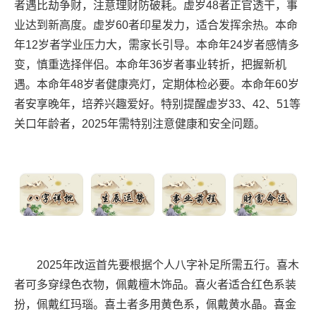
者遇比劫争财，注意理财防破耗。虚岁48者正官透干，事
业达到新高度。虚岁60者印星发力，适合发挥余热。本命
年12岁者学业压力大，需家长引导。本命年24岁者感情多
变，慎重选择伴侣。本命年36岁者事业转折，把握新机
遇。本命年48岁者健康亮灯，定期体检必要。本命年60岁
者安享晚年，培养兴趣爱好。特别提醒虚岁33、42、51等
关口年龄者，2025年需特别注意健康和安全问题。
2025年改运首先要根据个人八字补足所需五行。喜木
者可多穿绿色衣物，佩戴檀木饰品。喜火者适合红色系装
扮，佩戴红玛瑙。喜土者多用黄色系，佩戴黄水晶。喜金