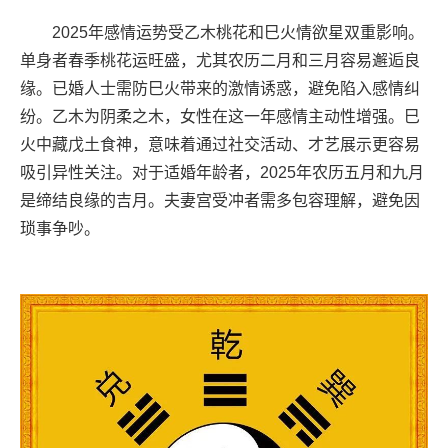
2025年感情运势受乙木桃花和巳火情欲星双重影响。
单身者春季桃花运旺盛，尤其农历二月和三月容易邂逅良
缘。已婚人士需防巳火带来的激情诱惑，避免陷入感情纠
纷。乙木为阴柔之木，女性在这一年感情主动性增强。巳
火中藏戊土食神，意味着通过社交活动、才艺展示更容易
吸引异性关注。对于适婚年龄者，2025年农历五月和九月
是缔结良缘的吉月。夫妻宫受冲者需多包容理解，避免因
琐事争吵。