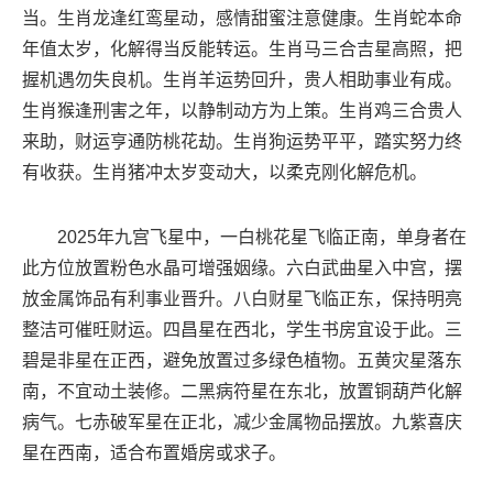
当。生肖龙逢红鸾星动，感情甜蜜注意健康。生肖蛇本命
年值太岁，化解得当反能转运。生肖马三合吉星高照，把
握机遇勿失良机。生肖羊运势回升，贵人相助事业有成。
生肖猴逢刑害之年，以静制动方为上策。生肖鸡三合贵人
来助，财运亨通防桃花劫。生肖狗运势平平，踏实努力终
有收获。生肖猪冲太岁变动大，以柔克刚化解危机。
2025年九宫飞星中，一白桃花星飞临正南，单身者在
此方位放置粉色水晶可增强姻缘。六白武曲星入中宫，摆
放金属饰品有利事业晋升。八白财星飞临正东，保持明亮
整洁可催旺财运。四昌星在西北，学生书房宜设于此。三
碧是非星在正西，避免放置过多绿色植物。五黄灾星落东
南，不宜动土装修。二黑病符星在东北，放置铜葫芦化解
病气。七赤破军星在正北，减少金属物品摆放。九紫喜庆
星在西南，适合布置婚房或求子。