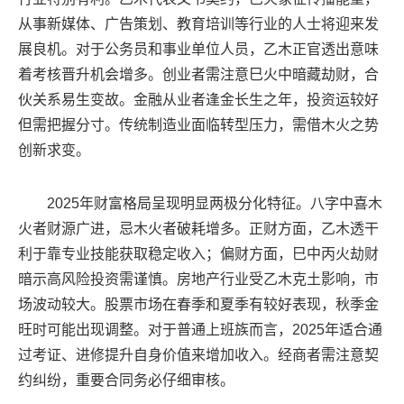
从事新媒体、广告策划、教育培训等行业的人士将迎来发
展良机。对于公务员和事业单位人员，乙木正官透出意味
着考核晋升机会增多。创业者需注意巳火中暗藏劫财，合
伙关系易生变故。金融从业者逢金长生之年，投资运较好
但需把握分寸。传统制造业面临转型压力，需借木火之势
创新求变。
2025年财富格局呈现明显两极分化特征。八字中喜木
火者财源广进，忌木火者破耗增多。正财方面，乙木透干
利于靠专业技能获取稳定收入；偏财方面，巳中丙火劫财
暗示高风险投资需谨慎。房地产行业受乙木克土影响，市
场波动较大。股票市场在春季和夏季有较好表现，秋季金
旺时可能出现调整。对于普通上班族而言，2025年适合通
过考证、进修提升自身价值来增加收入。经商者需注意契
约纠纷，重要合同务必仔细审核。