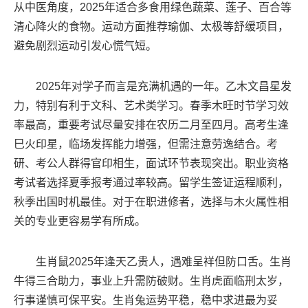
从中医角度，2025年适合多食用绿色蔬菜、莲子、百合等
清心降火的食物。运动方面推荐瑜伽、太极等舒缓项目，
避免剧烈运动引发心慌气短。
2025年对学子而言是充满机遇的一年。乙木文昌星发
力，特别有利于文科、艺术类学习。春季木旺时节学习效
率最高，重要考试尽量安排在农历二月至四月。高考生逢
巳火印星，临场发挥能力增强，但需注意劳逸结合。考
研、考公人群得官印相生，面试环节表现突出。职业资格
考试者选择夏季报考通过率较高。留学生签证运程顺利，
秋季出国时机最佳。对于在职进修者，选择与木火属性相
关的专业更容易学有所成。
生肖鼠2025年逢天乙贵人，遇难呈祥但防口舌。生肖
牛得三合助力，事业上升需防破财。生肖虎面临刑太岁，
行事谨慎可保平安。生肖兔运势平稳，稳中求进最为妥