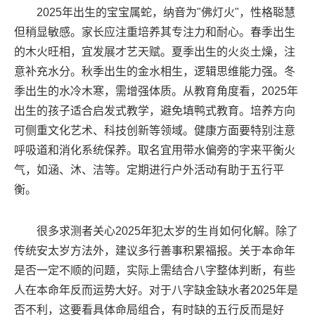
2025年出生的宝宝属蛇，纳音为"佛灯火"，性格聪慧
但稍显敏感。家长应注重培养其专注力和耐心。春季出生
的木火旺相，宜发展才艺天赋。夏季出生的火炎土燥，注
意补充水分。秋季出生的金水相生，逻辑思维能力强。冬
季出生的水冷木寒，需增强体质。从教育角度看，2025年
出生的孩子适合启发式教学，避免填鸭式教育。培养方向
可侧重文化艺术、科技创新等领域。健康方面要特别注意
呼吸道和消化系统保养。取名宜用带水偏旁的字来平衡火
气，如涵、沐、洁等。定期进行户外活动有助于五行平
衡。
很多求测者关心2025年犯太岁的生肖如何化解。除了
传统安太岁方法外，建议多行善事积累福报。关于本命年
是否一定不顺的问题，实际上需结合八字整体判断，有些
人在本命年反而运势大好。对于八字缺金缺水者2025年是
否不利，这要看具体命局组合，有时缺的五行反而是好