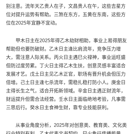
别注意。流年天乙贵人在子，文昌贵人在午，这些吉星方
位对提升运势有帮助。三煞在东方，五黄在东南，这些方
位在2025年宜静不宜动。
甲木日主在2025年得乙木劫财相助，事业上易得朋友
帮助但也要防破财。乙木日主逢比肩流年，竞争压力增
大，需注意人际关系。丙火日主遇巳火禄神，事业运旺盛
但防过度劳累。丁火日主得乙木生扶，创意灵感丰富适合
发展才艺。戊土日主见乙木正官，职场有晋升机会但压力
倍增。己土日主逢七杀流年，需稳扎稳打防小人。庚金日
主得长生之气，适合开拓新领域。辛金日主遇正财流年，
财运提升但需合法经营。壬水日主面临绝地考验，凡事需
三思后行。癸水日主食神生财，靠专业技能获利。
从事业角度分析，2025年对创意类、教育类、文化类
行业特别有利。乙木代表文书契约，巳火象征传播能量，