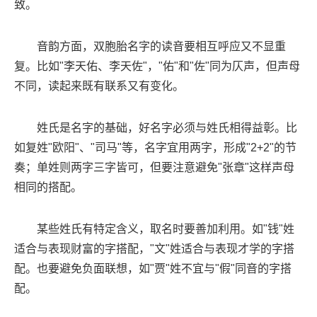
致。
音韵方面，双胞胎名字的读音要相互呼应又不显重
复。比如"李天佑、李天佐"，"佑"和"佐"同为仄声，但声母
不同，读起来既有联系又有变化。
姓氏是名字的基础，好名字必须与姓氏相得益彰。比
如复姓"欧阳"、"司马"等，名字宜用两字，形成"2+2"的节
奏；单姓则两字三字皆可，但要注意避免"张章"这样声母
相同的搭配。
某些姓氏有特定含义，取名时要善加利用。如"钱"姓
适合与表现财富的字搭配，"文"姓适合与表现才学的字搭
配。也要避免负面联想，如"贾"姓不宜与"假"同音的字搭
配。