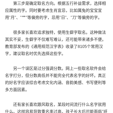
第三步是确定取名方向。根据五行补益需求，选择相
应属性的字。同时要考虑生肖宜忌，比如属兔的宝宝宜
用"月"、"艹"等偏旁的字，忌用"日"、"刀"等偏旁的字。
很多家长喜欢追求独特，使用生僻字取名。这种做法
其实不妥，生僻字不仅难写难认，还可能带来诸多不便。
教育部发布的《通用规范汉字表》收录了8105个常用汉
字，建议取名时优先选择这些字。
另一个误区是过分强调分数。网上一些取名软件会给
名字打分，但分数高低并不能完全代表名字的好坏。真正
的好名字应该综合考虑文化内涵、音韵美感、书写便利等
多方面因素。
还有家长喜欢跟风取名，某段时间流行什么名字就用
什么。这样容易导致重名率过高，孩子长大后可能面临"班