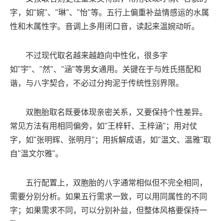
字，如"婉"、"琳"、"怡"等。五行上偏重补益情感运的水属
性和木属性字。音调上多用闭口音，读起来温婉动听。
不过现代取名越来越趋向中性化，很多字
如"宇"、"然"、"涵"等男女通用。关键在于与姓氏搭配和
谐，与八字契合，不必过分拘泥于传统性别界限。
双胞胎取名既要体现亲密关系，又要保持个性差异。
常见方法有用相同偏旁，如"王梓轩、王梓涵"；用对仗
字，如"张明辉、张明月"；用拆解成语，如"温文、温雅"取
自"温文尔雅"。
五行配置上，双胞胎的八字通常相似但不完全相同，
需要分别分析。如果五行需求一致，可以用同属性的不同
字；如果需求不同，可以分别补益，但整体风格要保持一