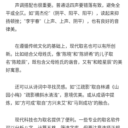
声调搭配也很重要。普通话四声要错落有致，避免全
平或全仄。如"周杰伦"（阴平、阳平、阳平），读起来抑
扬顿挫；"李宇春"（上声、上声、阴平），也有良好的音
律美。
在遵循传统文化的基础上，现代取名也可以有所创
新。比如结合父母姓氏，像"陈晓"和"陈妍希"的儿子取
名"陈睦辰"，既包含父母姓氏的谐音，又有"和睦星辰"的美
好寓意。
还可以从诗词中寻找灵感。如"江疏影"取自林逋《山
园小梅》"疏影横斜水清浅"，意境优美。或从成语中提
炼，如"方可成"取自"方兴未艾"和"马到成功"的融合。
现代科技也为取名提供了便利。一些专业的取名软件
可以分析八字、计算五格、筛选字库，但要注意选择正规