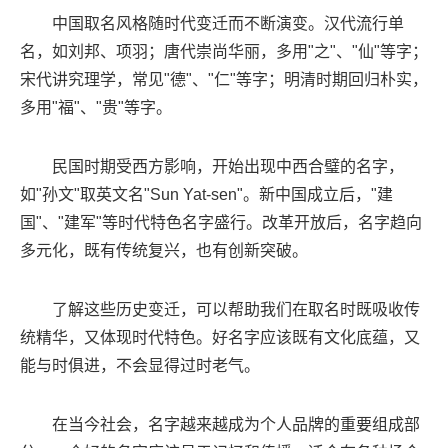
中国取名风格随时代变迁而不断演变。汉代流行单
名，如刘邦、项羽；唐代崇尚华丽，多用"之"、"仙"等字；
宋代讲究理学，常见"德"、"仁"等字；明清时期回归朴实，
多用"福"、"贵"等字。
民国时期受西方影响，开始出现中西合璧的名字，
如"孙文"取英文名"Sun Yat-sen"。新中国成立后，"建
国"、"建军"等时代特色名字盛行。改革开放后，名字趋向
多元化，既有传统复兴，也有创新突破。
了解这些历史变迁，可以帮助我们在取名时既吸收传
统精华，又体现时代特色。好名字应该既有文化底蕴，又
能与时俱进，不会显得过时老气。
在当今社会，名字越来越成为个人品牌的重要组成部