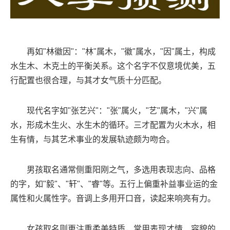
再如"林徽因"："林"属木，"徽"属水，"因"属土，构成
水生木、木克土的平衡关系。这个名字不仅意境优美，五
行配置也很合理，与其才女气质十分匹配。
现代名字如"张艺兴"："张"属火，"艺"属木，"兴"属
水，形成木生火、水生木的循环。三才配置为火木水，相
生有情，与其艺术事业的发展轨迹颇为吻合。
男孩取名通常侧重阳刚之气，多选用表现志向、品格
的字，如"毅"、"轩"、"睿"等。五行上偏重补益事业运的金
属性和火属性字。音调上多用开口音，读起来响亮有力。
女孩取名则更注重柔美特质，常用表现才情、容貌的