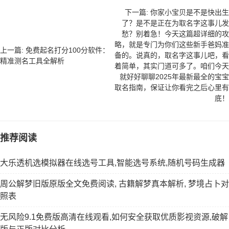
下一篇: 你家小宝贝是不是快出生
了？是不是正在为取名字这事儿发
愁？别着急！今天这篇超详细的攻
略，就是专门为你们这些新手爸妈准
上一篇: 免费起名打分100分软件：
备的。说真的，取名字这事儿吧，看
精准测名工具全解析
着简单，其实门道可多了。咱们今天
就好好聊聊2025年最新最全的宝宝
取名指南，保证让你看完之后心里有
底！
推荐阅读
大乐透机选模拟器在线选号工具,智能选号系统,随机号码生成器
周公解梦旧版原版全文免费阅读, 古籍解梦真本解析, 梦境占卜对
照表
无风险9.1免费版高清在线观看,如何安全获取优质影视资源,破解